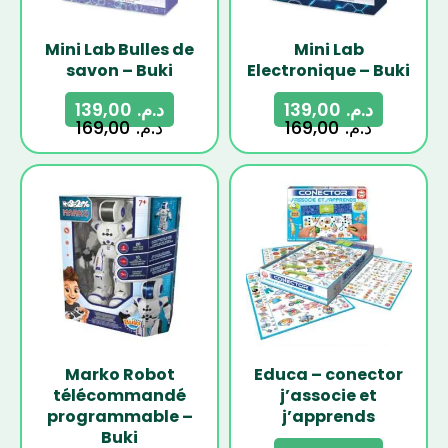
Mini Lab Bulles de
Mini Lab
savon – Buki
Electronique – Buki
139,00
د.م.
139,00
د.م.
169,00
د.م.
169,00
د.م.
-32%
-13%
Marko Robot
Educa – conector
télécommandé
j’associe et
programmable –
j’apprends
Buki