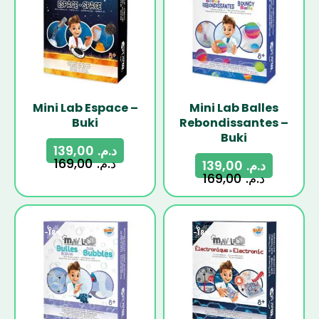
Mini Lab Espace –
Mini Lab Balles
Buki
Rebondissantes –
Buki
139,00
د.م.
169,00
د.م.
139,00
د.م.
169,00
د.م.
-18%
-18%