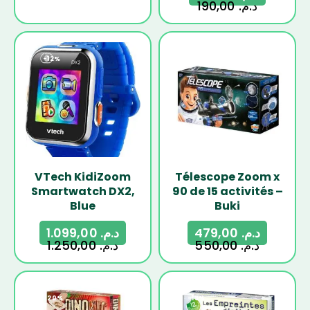
190,00
د.م.
-12%
-13%
VTech KidiZoom
Télescope Zoom x
Smartwatch DX2,
90 de 15 activités –
Blue
Buki
1.099,00
د.م.
479,00
د.م.
1.250,00
د.م.
550,00
د.م.
-20%
-13%