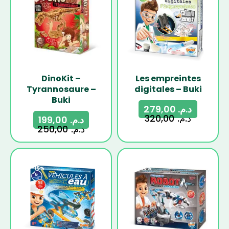
DinoKit –
Les empreintes
Tyrannosaure –
digitales – Buki
Buki
279,00
د.م.
320,00
د.م.
199,00
د.م.
250,00
د.م.
-15%
-18%