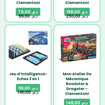
Clementoni
Clementoni
75,00
د.م.
199,00
د.م.
99,00
د.م.
250,00
د.م.
-29%
-22%
Jeu d’intelligence-
Mon Atelier De
Eches 3 en 1
Mécanique
Roadster &
99,00
د.م.
Dragster –
140,00
د.م.
Clementoni
149,00
د.م.