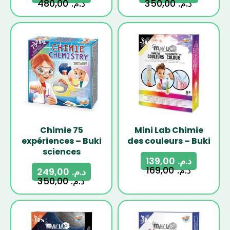
480,00
د.م.
350,00
د.م.
-29%
-18%
Chimie 75
Mini Lab Chimie
expériences – Buki
des couleurs – Buki
sciences
139,00
د.م.
169,00
د.م.
249,00
د.م.
350,00
د.م.
-18%
-18%