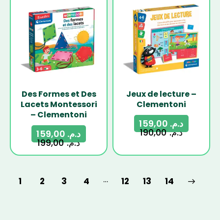
-20%
-16%
Des Formes et Des
Jeux de lecture –
Lacets Montessori
Clementoni
– Clementoni
159,00
د.م.
190,00
د.م.
159,00
د.م.
199,00
د.م.
…
1
2
3
4
12
→
13
14