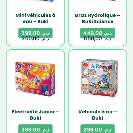
Mini véhicules à
Bras Hydrolique –
eau – Buki
Buki Science
299,00
د.م.
449,00
د.م.
350,00
د.م.
550,00
د.م.
-17%
-15%
Electricité Junior –
Véhicule à air –
Buki
Buki
399,00
د.م.
299,00
د.م.