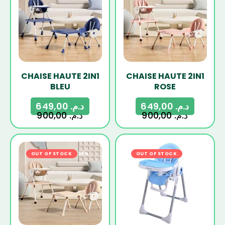
CHAISE HAUTE 2IN1
CHAISE HAUTE 2IN1
BLEU
ROSE
649,00
د.م.
649,00
د.م.
900,00
د.م.
900,00
د.م.
OUT OF STOCK
-28%
OUT OF STOCK
-25%