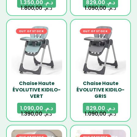
1.350,00
د.م.
829,00
د.م.
1.800,00
د.م.
1.090,00
د.م.
OUT OF STOCK
-22%
OUT OF STOCK
-24%
Chaise Haute
Chaise Haute
ÉVOLUTIVE KIDILO-
ÉVOLUTIVE KIDILO-
VERT
GRIS
1.090,00
د.م.
829,00
د.م.
1.390,00
د.م.
1.090,00
د.م.