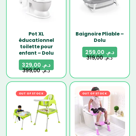
Pot XL
Baignoire Pliable –
éducationnel
Dolu
toilette pour
259,00
د.م.
enfant – Dolu
319,00
د.م.
329,00
د.م.
399,00
د.م.
OUT OF STOCK
-23%
OUT OF STOCK
-19%