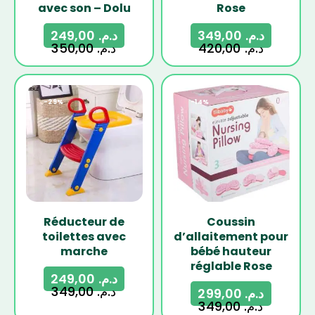
avec son – Dolu
Rose
249,00
د.م.
349,00
د.م.
350,00
د.م.
420,00
د.م.
-29%
-14%
Réducteur de
Coussin
toilettes avec
d’allaitement pour
marche
bébé hauteur
réglable Rose
249,00
د.م.
349,00
د.م.
299,00
د.م.
349,00
د.م.