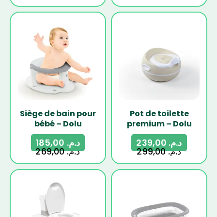
-31%
-20%
Siège de bain pour
Pot de toilette
bébé – Dolu
premium – Dolu
185,00
د.م.
239,00
د.م.
269,00
د.م.
299,00
د.م.
-18%
-19%