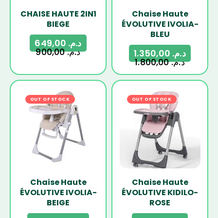
CHAISE HAUTE 2IN1
Chaise Haute
BIEGE
ÉVOLUTIVE IVOLIA-
BLEU
649,00
د.م.
900,00
د.م.
1.350,00
د.م.
1.800,00
د.م.
OUT OF STOCK
-25%
OUT OF STOCK
-24%
Chaise Haute
Chaise Haute
ÉVOLUTIVE IVOLIA-
ÉVOLUTIVE KIDILO-
BEIGE
ROSE