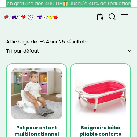
aison gratuite dès 400 DH
Jusqu'à 40% de réduction
V
0
Affichage de 1–24 sur 25 résultats
-29%
-17%
Pot pour enfant
Baignoire bébé
multifonctionnel
pliable conforte