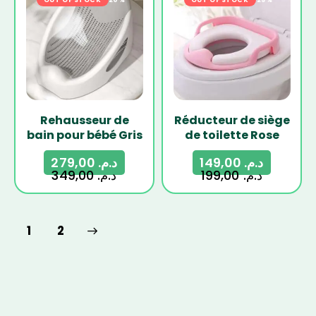
OUT OF STOCK
-20%
OUT OF STOCK
-25%
Rehausseur de
Réducteur de siège
bain pour bébé Gris
de toilette Rose
279,00
د.م.
149,00
د.م.
349,00
د.م.
199,00
د.م.
→
1
2