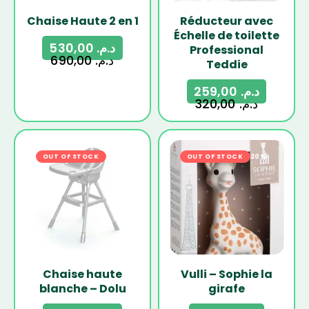
Chaise Haute 2 en 1
Réducteur avec
Échelle de toilette
530,00
د.م.
Professional
690,00
د.م.
Teddie
259,00
د.م.
320,00
د.م.
OUT OF STOCK
-16%
OUT OF STOCK
-20%
Chaise haute
Vulli – Sophie la
blanche – Dolu
girafe