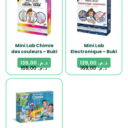
Mini Lab Chimie
Mini Lab
des couleurs – Buki
Electronique – Buki
139,00
د.م.
139,00
د.م.
169,00
د.م.
169,00
د.م.
-20%