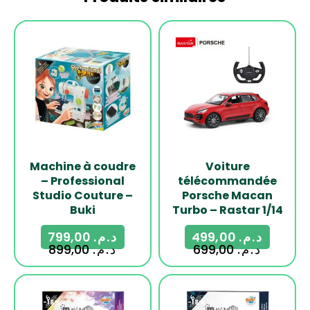
-11%
-29%
Machine à coudre
Voiture
– Professional
télécommandée
Studio Couture –
Porsche Macan
Buki
Turbo – Rastar 1/14
799,00
د.م.
499,00
د.م.
899,00
د.م.
699,00
د.م.
-18%
-18%