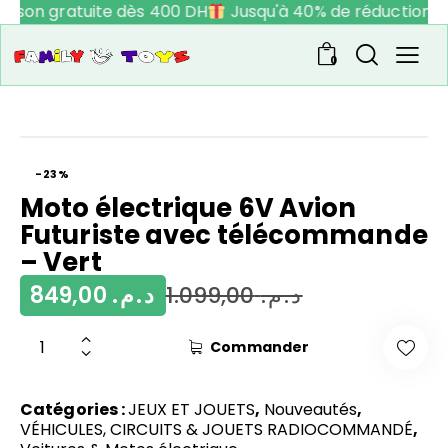
raison gratuite dès 400 DH
Jusqu'à 40% de réduction
0
-23%
Moto électrique 6V Avion
Futuriste avec télécommande
– Vert
849,00
د.م.
1.099,00
د.م.
Commander
Catégories :
JEUX ET JOUETS
,
Nouveautés
,
VÉHICULES, CIRCUITS & JOUETS RADIOCOMMANDÉ
,