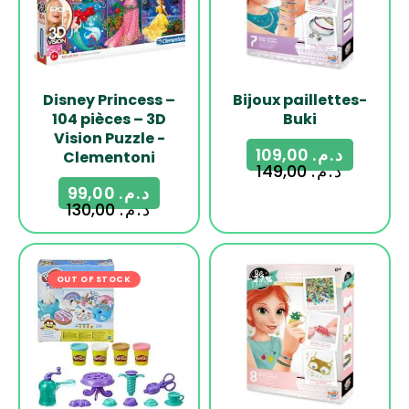
Disney Princess –
Bijoux paillettes-
104 pièces – 3D
Buki
Vision Puzzle -
109,00
د.م.
Clementoni
149,00
د.م.
99,00
د.م.
130,00
د.م.
OUT OF STOCK
-13%
-27%