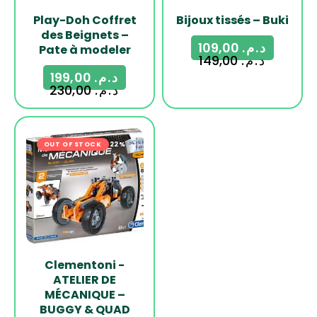
Play-Doh Coffret
Bijoux tissés – Buki
des Beignets –
109,00
د.م.
Pate à modeler
149,00
د.م.
199,00
د.م.
230,00
د.م.
OUT OF STOCK
-22%
Clementoni -
ATELIER DE
MÉCANIQUE –
BUGGY & QUAD