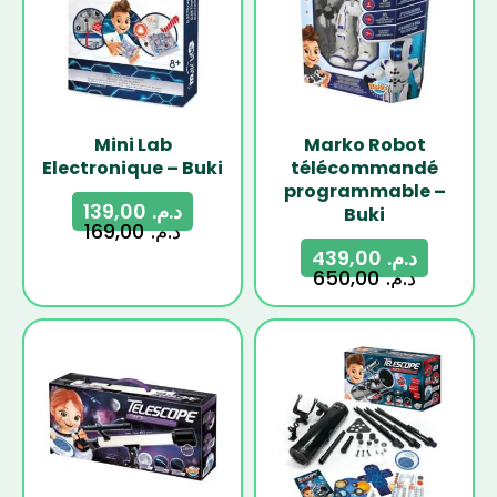
Mini Lab
Marko Robot
Electronique – Buki
télécommandé
programmable –
139,00
د.م.
Buki
169,00
د.م.
439,00
د.م.
650,00
د.م.
-16%
-22%