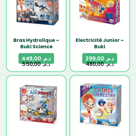
Bras Hydrolique –
Electricité Junior –
Buki Science
Buki
449,00
د.م.
399,00
د.م.
550,00
د.م.
480,00
د.م.
-15%
-29%