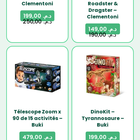
Clementoni
Roadster &
Dragster –
199,00
د.م.
Clementoni
250,00
د.م.
149,00
د.م.
190,00
د.م.
-13%
-20%
Télescope Zoom x
DinoKit –
90 de 15 activités –
Tyrannosaure –
Buki
Buki
479,00
د.م.
199,00
د.م.