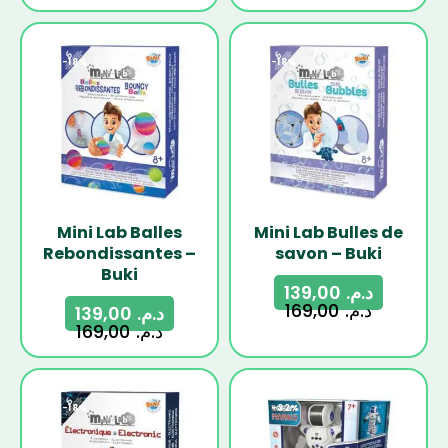
-18%
-18%
Mini Lab Balles
Mini Lab Bulles de
Rebondissantes –
savon – Buki
Buki
139,00
د.م.
169,00
د.م.
139,00
د.م.
169,00
د.م.
-18%
-32%