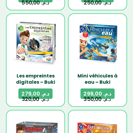
550,00
د.م.
250,00
د.م.
-13%
-15%
Les empreintes
Mini véhicules à
digitales – Buki
eau – Buki
279,00
د.م.
299,00
د.م.
320,00
د.م.
350,00
د.م.
-18%
-17%