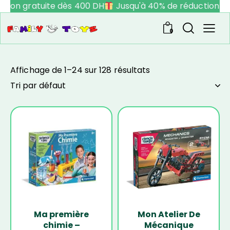
aison gratuite dès 400 DH
Jusqu'à 40% de réduction
V
0
Affichage de 1–24 sur 128 résultats
-20%
-22%
Ma première
Mon Atelier De
chimie –
Mécanique