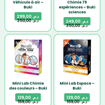
Véhicule à air –
Chimie 75
Buki
expériences – Buki
sciences
299,00
د.م.
350,00
د.م.
249,00
د.م.
350,00
د.م.
-18%
-18%
Mini Lab Chimie
Mini Lab Espace –
des couleurs – Buki
Buki
139,00
د.م.
139,00
د.م.
169,00
د.م.
169,00
د.م.