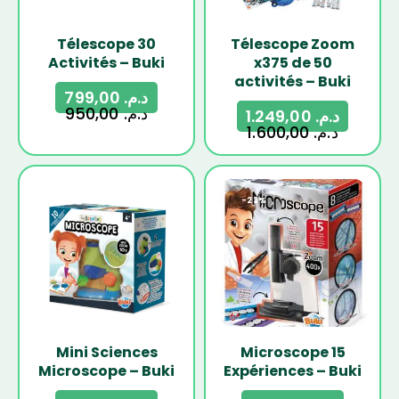
Télescope 30
Télescope Zoom
Activités – Buki
x375 de 50
activités – Buki
799,00
د.م.
950,00
د.م.
1.249,00
د.م.
1.600,00
د.م.
-15%
-23%
Mini Sciences
Microscope 15
Microscope – Buki
Expériences – Buki