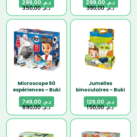
299,00
د.م.
299,00
د.م.
350,00
د.م.
390,00
د.م.
-16%
-14%
Microscope 50
Jumelles
expériences – Buki
binoculaires – Buki
749,00
د.م.
129,00
د.م.
890,00
د.م.
150,00
د.م.
-26%
-18%