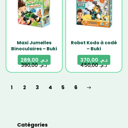
Maxi Jumelles
Robot Kodo à codé
Binoculaires – Buki
– Buki
289,00
د.م.
370,00
د.م.
390,00
د.م.
450,00
د.م.
1
2
3
4
→
5
6
Catégories