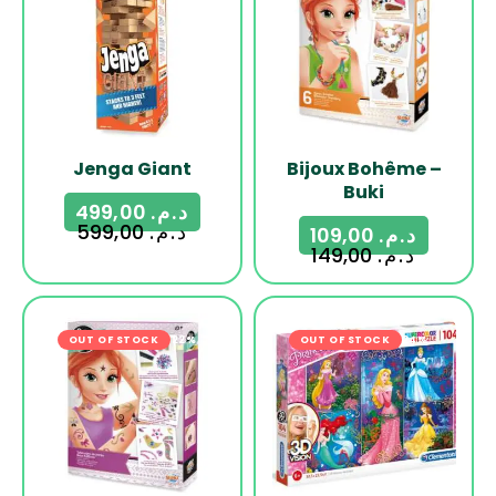
Jenga Giant
Bijoux Bohême –
Buki
499,00
د.م.
599,00
د.م.
109,00
د.م.
149,00
د.م.
OUT OF STOCK
-22%
OUT OF STOCK
-24%