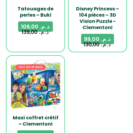
Tatouages de
Disney Princess –
perles – Buki
104 pièces – 3D
Vision Puzzle -
109,00
د.م.
Clementoni
139,00
د.م.
99,00
د.م.
130,00
د.م.
OUT OF STOCK
-16%
Maxi coffret crétif
– Clementoni