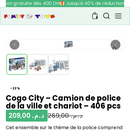
aison gratuite dès 400 DH
Jusqu'à 40% de réduction
0
‹
›
-22%
Cogo City – Camion de police
de la ville et chariot – 406 pcs
209,00
د.م.
269,00
د.م.
Cet ensemble sur le thème de la police comprend