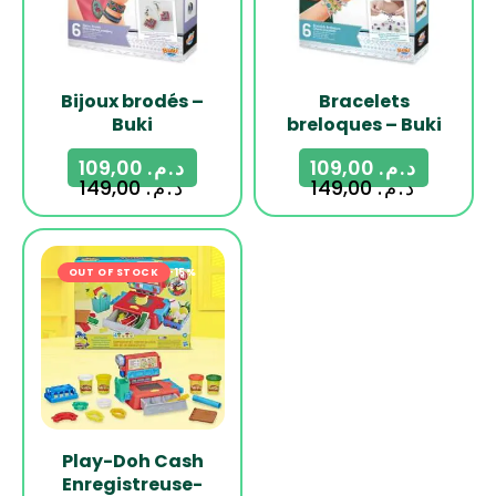
Bijoux brodés –
Bracelets
Buki
breloques – Buki
109,00
د.م.
109,00
د.م.
149,00
د.م.
149,00
د.م.
OUT OF STOCK
-15%
Play-Doh Cash
Enregistreuse-