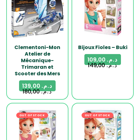
Clementoni-Mon
Bijoux Fioles – Buki
Atelier de
109,00
د.م.
Mécanique-
149,00
د.م.
Trimaran et
Scooter des Mers
139,00
د.م.
180,00
د.م.
OUT OF STOCK
-27%
OUT OF STOCK
-27%