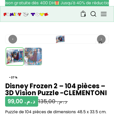
vraison gratuite dès 400 DH
Jusqu'à 40% de réduction
0
‹
›
-27%
Disney Frozen 2 – 104 pièces –
3D Vision Puzzle -CLEMENTONI
99,00
د.م.
135,00
د.م.
Puzzle de 104 pièces de dimensions 48.5 x 33.5 cm.