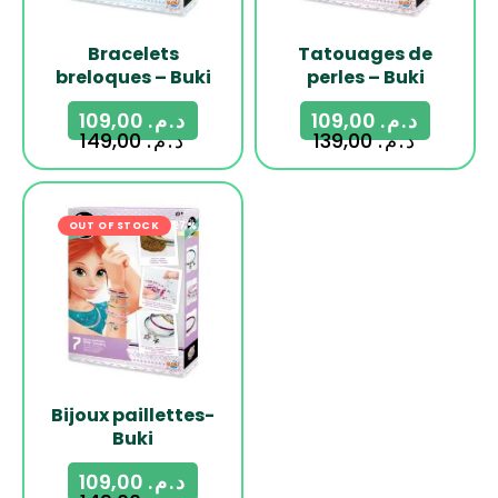
Bracelets
Tatouages de
breloques – Buki
perles – Buki
109,00
د.م.
109,00
د.م.
149,00
د.م.
139,00
د.م.
OUT OF STOCK
-27%
Bijoux paillettes-
Buki
109,00
د.م.