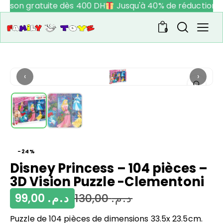
raison gratuite dès 400 DH
Jusqu'à 40% de réduction
0
‹
›
-24%
Disney Princess – 104 pièces –
3D Vision Puzzle -Clementoni
99,00
د.م.
130,00
د.م.
Puzzle de 104 pièces de dimensions 33.5x 23.5cm.