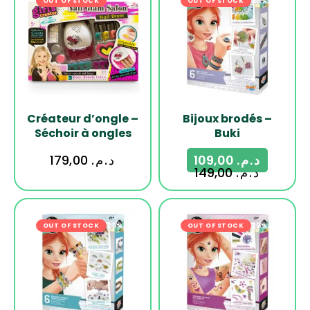
OUT OF STOCK
OUT OF STOCK
-27%
Créateur d’ongle –
Bijoux brodés –
Séchoir à ongles
Buki
179,00
د.م.
109,00
د.م.
149,00
د.م.
OUT OF STOCK
-27%
OUT OF STOCK
-22%