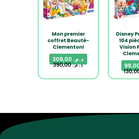
Mon premier
Disney P
coffret Beauté-
104 piè
Clementoni
Vision 
Cleme
309,00
د.م.
390,00
د.م.