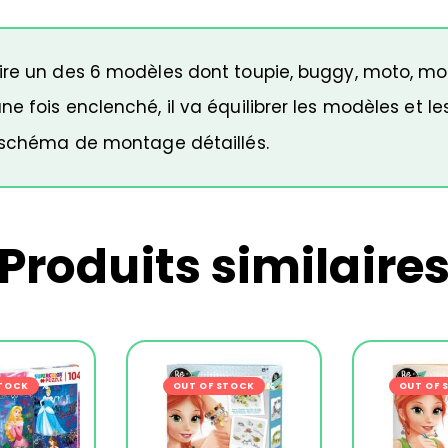
uire un des 6 modèles dont toupie, buggy, moto, m
e fois enclenché, il va équilibrer les modèles et le
c schéma de montage détaillés.
Produits similaire
STOCK
-24%
OUT OF STOCK
-27%
OUT OF 