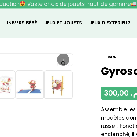
uction
Vaste choix de jouets haut de gamme
L
UNIVERS BÉBÉ
JEUX ET JOUETS
JEUX D’EXTERIEUR
-23%
›
Gyrosc
300,00
م
Assemble les 
modèles dont
russe… Foncti
enclenché, il 