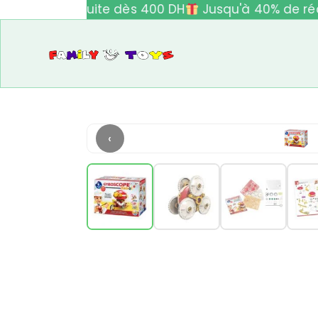
ivraison gratuite dès 400 DH
Jusqu'à 40% de réd
‹