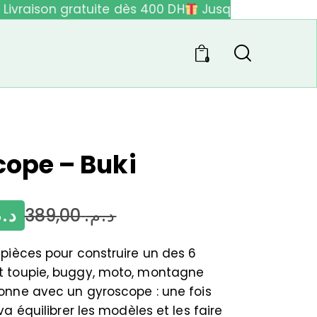
ivraison gratuite dès 400 DH
Jusqu'à 40% de réd
0
ope – Buki
د..
389,00
د.م.
pièces pour construire un des 6
 toupie, buggy, moto, montagne
onne avec un gyroscope : une fois
va équilibrer les modèles et les faire