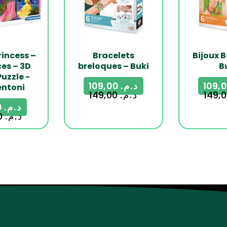
rincess –
Bracelets
Bijoux 
ces – 3D
breloques – Buki
B
Puzzle -
109,00
د.م.
ntoni
149,00
د.م.
99,00
د.م.
130,00
د.م.