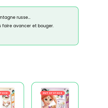
ontagne russe…
s faire avancer et bouger.
s
STOCK
-27%
OUT OF STOCK
-22%