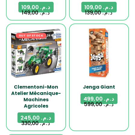
109,00
د.م.
109,00
د.م.
149,00
د.م.
139,00
د.م.
OUT OF STOCK
-26%
-17%
Clementoni-Mon
Jenga Giant
Atelier Mécanique-
499,00
د.م.
Machines
599,00
د.م.
Agricoles
245,00
د.م.
330,00
د.م.