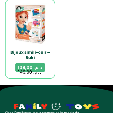
-27%
Bijoux simili-cuir –
Buki
109,00
د.م.
149,00
د.م.