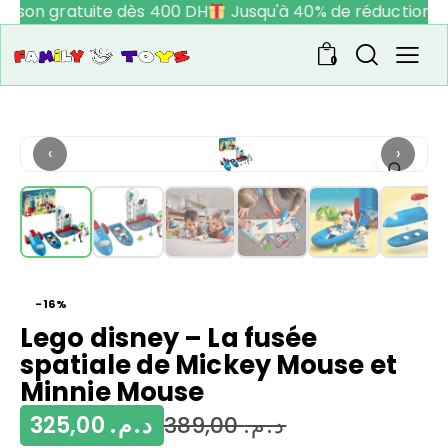
raison gratuite dès 400 DH
Jusqu'à 40% de réduction
0
‹
›
-16%
Lego disney – La fusée
spatiale de Mickey Mouse et
Minnie Mouse
325,00
د.م.
389,00
د.م.