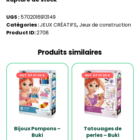
UGS :
5702016913149
Catégories :
JEUX CRÉATIFS
,
Jeux de construction
Product ID:
2708
Produits similaires
OUT OF STOCK
-27%
OUT OF STOCK
-22%
Bijoux Pompons –
Tatouages de
Buki
perles – Buki