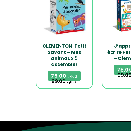
CLEMENTONI Petit
J’appr
Savant – Mes
écrire Pe
animaux à
– Clem
assembler
75,00
د.م.
99,00
د.م.