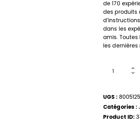
de 170 expér
des produits 
d’instruction
dans les expé
amis. Toutes 
les dernière
UGS :
800512
Catégories :
Product ID:
3