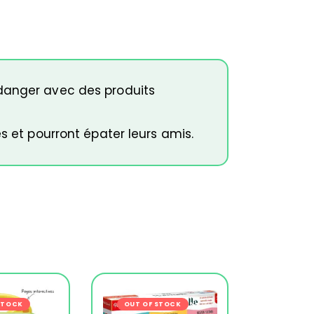
 danger avec des produits
s et pourront épater leurs amis.
s
STOCK
-19%
OUT OF STOCK
-19%