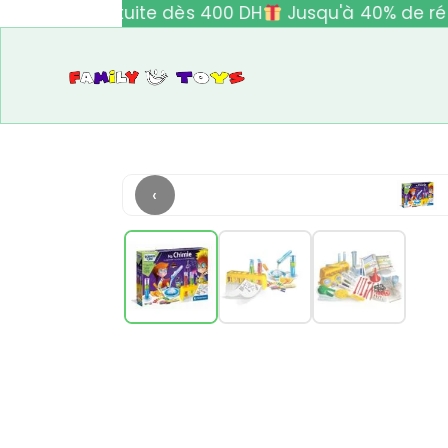
ivraison gratuite dès 400 DH
Jusqu'à 40% de réd
‹