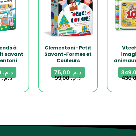
ends à
Clementoni- Petit
Vtec
tit savant
Savant-Formes et
imagi
entoni
Couleurs
animaux
75,00
د.م.
75,00
د.م.
99,00
د.م.
99,00
د.م.