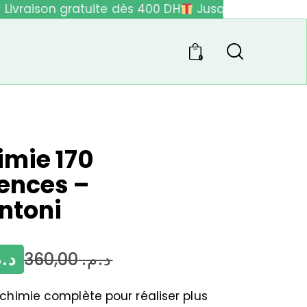
ivraison gratuite dès 400 DH
Jusqu'à 40% de réd
0
mie 170
ences –
ntoni
د..
360,00
د.م.
chimie complète pour réaliser plus