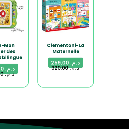
h-Mon
Clementoni-La
er des
Maternelle
 bilingue
259,00
د.م.
320,00
د.م.
349,00
د.م.
430,00
د.م.