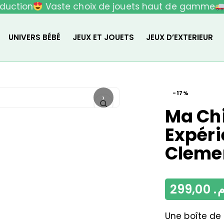
uction
Vaste choix de jouets haut de gamme
L
UNIVERS BÉBÉ
JEUX ET JOUETS
JEUX D’EXTERIEUR
-17%
›
Ma Chi
Expéri
Cleme
299,00
م
Une boîte de 