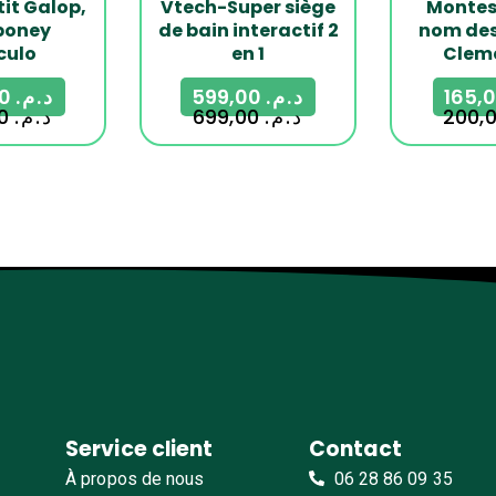
tit Galop,
Vtech-Super siège
Montess
poney
de bain interactif 2
nom des
culo
en 1
Clem
599,00
د.م.
599,00
د.م.
699,00
د.م.
699,00
د.م.
Service client
Contact
À propos de nous
06 28 86 09 35