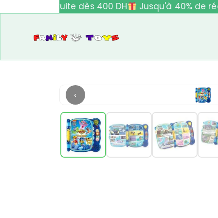
ivraison gratuite dès 400 DH
Jusqu'à 40% de réd
‹