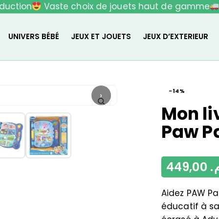
uction
Vaste choix de jouets haut de gamme
L
UNIVERS BÉBÉ
JEUX ET JOUETS
JEUX D’EXTERIEUR
-14%
›
Mon li
Paw Pa
449,00
م
Aidez PAW Pat
éducatif à sa