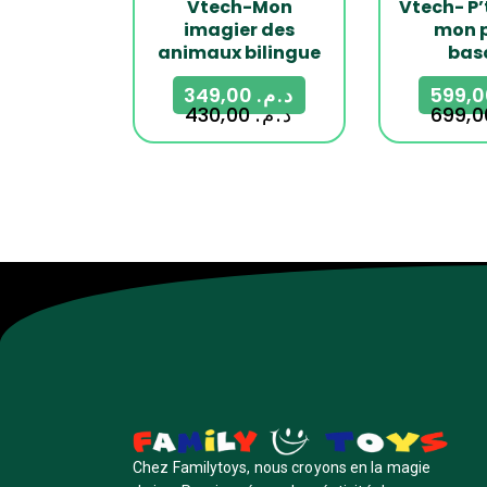
Vtech-Mon
Vtech- P’
imagier des
mon 
animaux bilingue
bas
349,00
د.م.
430,00
د.م.
Chez Familytoys, nous croyons en la magie