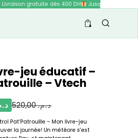
ivraison gratuite dès 400 DH
Jusqu'à 40% de réd
0
vre-jeu éducatif –
trouille – Vtech
د..
520,00
د.م.
rol Pat’Patrouille – Mon livre-jeu
uver la journée! Un météore s’est