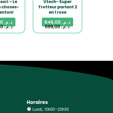
ori – Le
Vtech- Super
 choses-
Trotteur parlant 2
entoni
en 1 rose
165,00
د.م.
649,00
د.م.
200,00
د.م.
699,00
د.م.
Horaires
Lundi, 10h00–20h30