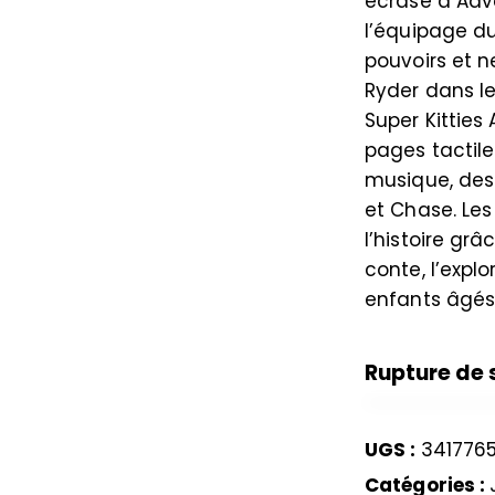
écrasé à Adv
l’équipage d
pouvoirs et n
Ryder dans le
Super Kitties 
pages tactile
musique, des 
et Chase. Les
l’histoire grâ
conte, l’expl
enfants âgés
Rupture de 
UGS :
341776
Catégories :