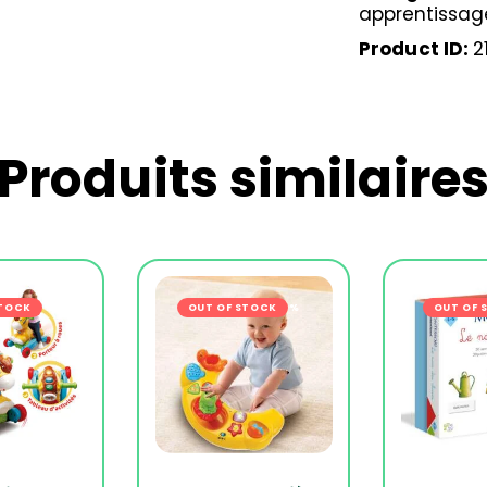
apprentissag
Product ID:
2
Produits similaire
STOCK
-14%
OUT OF STOCK
-14%
OUT OF 