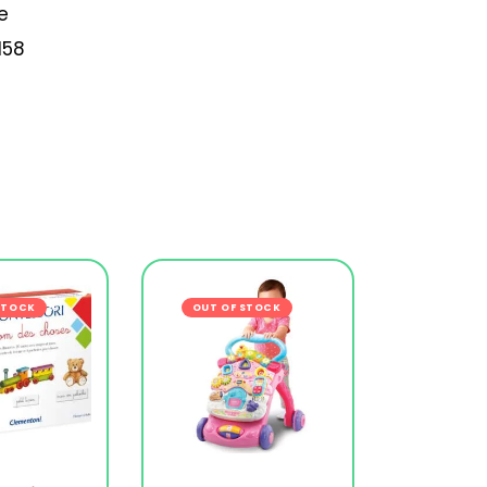
e
158
s
STOCK
-18%
OUT OF STOCK
-7%