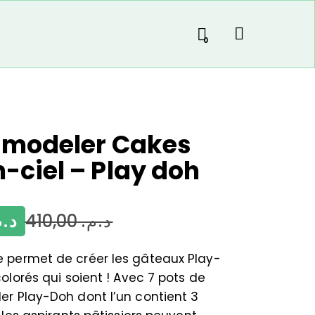
0
 modeler Cakes
-ciel – Play doh
د..
410,00
د.م.
 permet de créer les gâteaux Play-
colorés qui soient ! Avec 7 pots de
er Play-Doh dont l’un contient 3