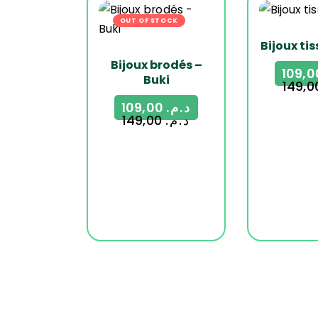
OUT OF STOCK
-27%
-27%
Bijoux tis
Bijoux brodés –
Buki
109,00
د.م.
149,00
د.م.