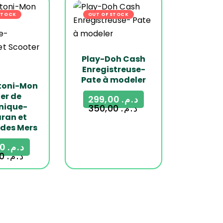
STOCK
-23%
OUT OF STOCK
-15%
Play-Doh Cash
Enregistreuse-
Pate à modeler
toni-Mon
ier de
299,00
د.م.
nique-
350,00
د.م.
ran et
 des Mers
139,00
د.م.
180,00
د.م.