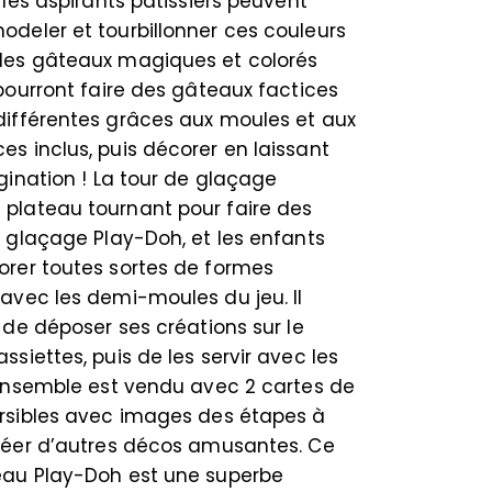
, les aspirants pâtissiers peuvent
deler et tourbillonner ces couleurs
des gâteaux magiques et colorés
 pourront faire des gâteaux factices
différentes grâces aux moules et aux
s inclus, puis décorer en laissant
agination ! La tour de glaçage
plateau tournant pour faire des
e glaçage Play-Doh, et les enfants
orer toutes sortes de formes
avec les demi-moules du jeu. Il
e de déposer ses créations sur le
ssiettes, puis de les servir avec les
’ensemble est vendu avec 2 cartes de
ersibles avec images des étapes à
créer d’autres décos amusantes. Ce
eau Play-Doh est une superbe