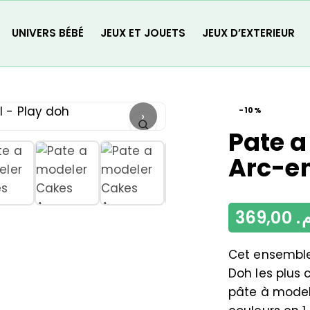
UNIVERS BÉBÉ
JEUX ET JOUETS
JEUX D’EXTERIEUR
-10%
›
Pate a
Arc-en
369,00
م
Cet ensemble
Doh les plus 
pâte à model