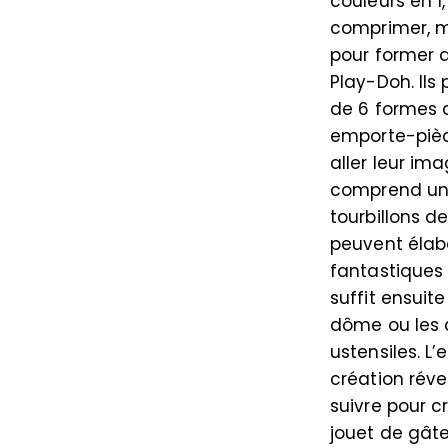
couleurs en 1
comprimer, mo
pour former 
Play-Doh. Ils
de 6 formes 
emporte-pièce
aller leur im
comprend un 
tourbillons d
peuvent élab
fantastiques 
suffit ensuit
dôme ou les a
ustensiles. L
création rév
suivre pour 
jouet de gât