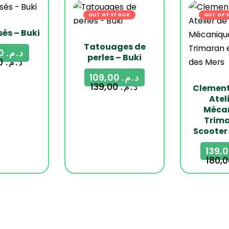
OUT OF STOCK
-22%
OUT OF 
sés – Buki
Tatouages de
109,00
د.م.
perles – Buki
149,00
د.م.
109,00
د.م.
139,00
د.م.
Clemen
Atel
Méca
Trima
Scooter