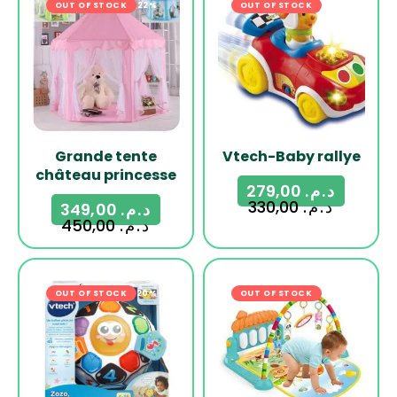
OUT OF STOCK
-22%
OUT OF STOCK
-15%
Grande tente
Vtech-Baby rallye
château princesse
279,00
د.م.
330,00
د.م.
349,00
د.م.
450,00
د.م.
OUT OF STOCK
-20%
OUT OF STOCK