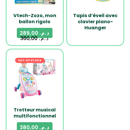
Vtech-Zozo, mon
Tapis d’éveil avec
ballon rigolo
clavier piano-
Huanger
289,00
د.م.
360,00
د.م.
OUT OF STOCK
-14%
Trotteur musical
multifonctionnel
380,00
د.م.