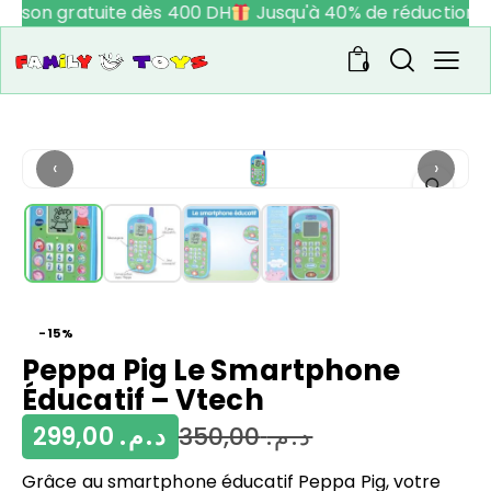
raison gratuite dès 400 DH
Jusqu'à 40% de réduction
0
‹
›
-15%
Peppa Pig Le Smartphone
Éducatif – Vtech
299,00
د.م.
350,00
د.م.
Grâce au smartphone éducatif Peppa Pig, votre