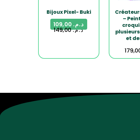
Bijoux Pixel- Buki
Créateur
– Pein
109,00
د.م.
croqui
149,00
د.م.
plusieurs
et de