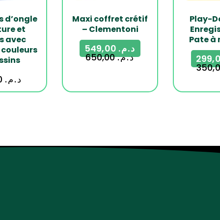
s d’ongle
Maxi coffret crétif
Play-D
ture et
– Clementoni
Enregi
s avec
Pate à
549,00
د.م.
 couleurs
650,00
د.م.
ssins
179,00
د.م.