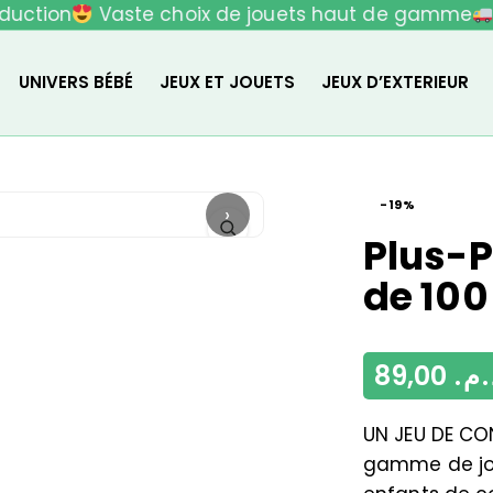
uction
Vaste choix de jouets haut de gamme
L
UNIVERS BÉBÉ
JEUX ET JOUETS
JEUX D’EXTERIEUR
-19%
›
Plus-P
de 100
89,00
د.م
UN JEU DE CO
gamme de jou