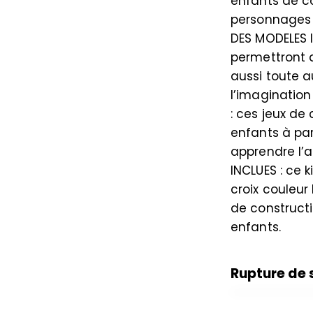
enfants de co
personnages 
DES MODELES I
permettront 
aussi toute a
l’imaginatio
: ces jeux de
enfants à par
apprendre l’a
INCLUES : ce 
croix couleur
de constructi
enfants.
Rupture de 