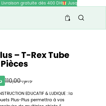
ivraison gratuite dès 400 DH
Jusqu'à 40% de réd
0
lus – T-Rex Tube
 Pièces
.
110,00
د.م.
NSTRUCTION EDUCATIF & LUDIQUE : la
ets Plus-Plus permettra à vos