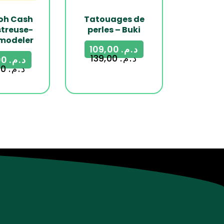
oh Cash
Tatouages de
streuse-
perles – Buki
 modeler
109,00
د.م.
139,00
د.م.
299,00
د.م.
350,00
د.م.