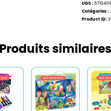
UGS :
571040
Catégories :
Product ID:
3
Produits similaire
STOCK
OUT OF STOCK
-16%
OUT OF 