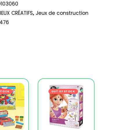
9103060
JEUX CRÉATIFS
,
Jeux de construction
476
s
STOCK
-15%
OUT OF STOCK
-22%