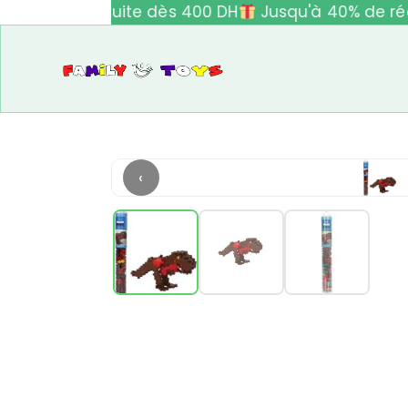
ivraison gratuite dès 400 DH
Jusqu'à 40% de réd
‹