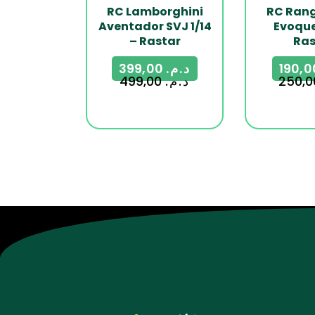
RC Lamborghini
RC Rang
Aventador SVJ 1/14
Evoque
– Rastar
Ras
399,00
د.م.
499,00
د.م.