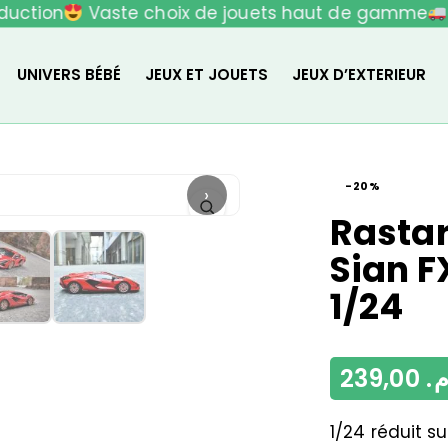
uction
Vaste choix de jouets haut de gamme
L
UNIVERS BÉBÉ
JEUX ET JOUETS
JEUX D’EXTERIEUR
-20%
›
Rasta
Sian F
1/24
239,00
م
1/24 réduit su