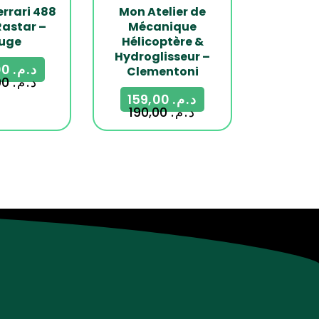
errari 488
Mon Atelier de
Rastar –
Mécanique
uge
Hélicoptère &
Hydroglisseur –
399,00
د.م.
Clementoni
550,00
د.م.
159,00
د.م.
190,00
د.م.