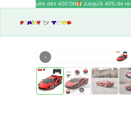
ivraison gratuite dès 400 DH
Jusqu'à 40% de réd
‹