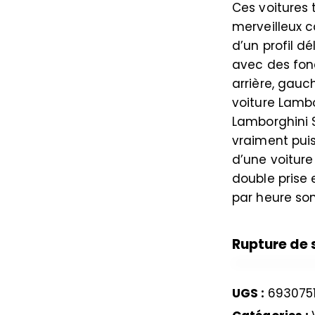
Ces voitures
merveilleux c
d’un profil d
avec des fonc
arrière, gauch
voiture Lambo
Lamborghini 
vraiment pui
d’une voitur
double prise 
par heure so
Rupture de 
UGS :
693075