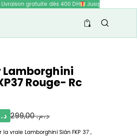
ivraison gratuite dès 400 DH
Jusqu'à 40% de réd
0
r Lamborghini
XP37 Rouge- Rc
د..
299,00
د.م.
r la vraie Lamborghini Sián FKP 37 ,