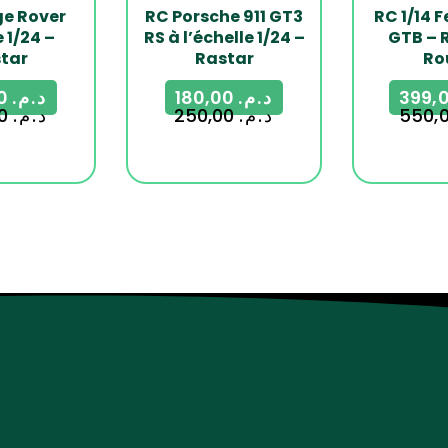
e Rover
RC Porsche 911 GT3
RC 1/14 F
 1/24 –
RS à l’échelle 1/24 –
GTB – 
tar
Rastar
Ro
190,00
د.م.
180,00
د.م.
250,00
د.م.
250,00
د.م.