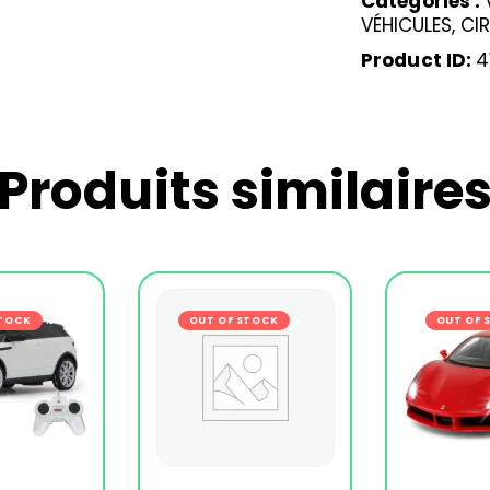
Catégories :
VÉHICULES, C
Product ID:
4
Produits similaire
STOCK
-24%
OUT OF STOCK
-28%
OUT OF 