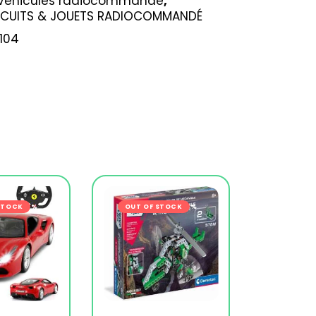
Véhicules radiocommandé
,
IRCUITS & JOUETS RADIOCOMMANDÉ
104
s
STOCK
-27%
OUT OF STOCK
-16%