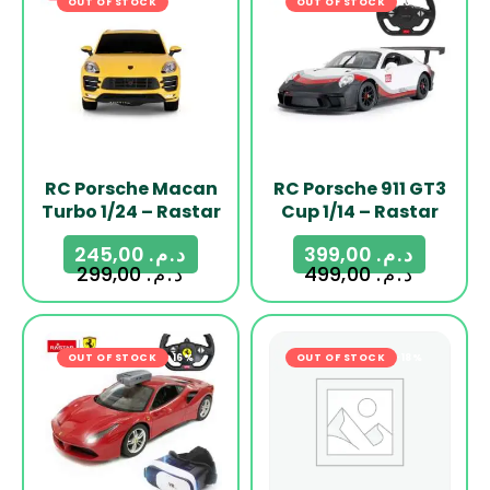
OUT OF STOCK
-18%
OUT OF STOCK
-20%
RC Porsche Macan
RC Porsche 911 GT3
Turbo 1/24 – Rastar
Cup 1/14 – Rastar
245,00
د.م.
399,00
د.م.
299,00
د.م.
499,00
د.م.
OUT OF STOCK
-16%
OUT OF STOCK
-18%