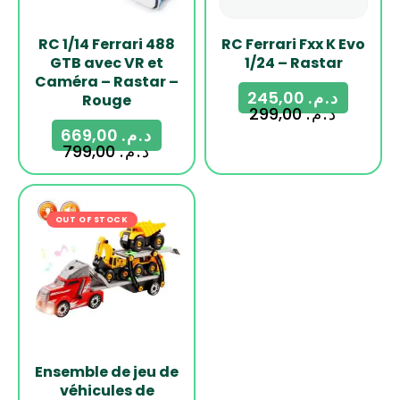
RC 1/14 Ferrari 488
RC Ferrari Fxx K Evo
GTB avec VR et
1/24 – Rastar
Caméra – Rastar –
245,00
د.م.
Rouge
299,00
د.م.
669,00
د.م.
799,00
د.م.
OUT OF STOCK
-24%
Ensemble de jeu de
véhicules de