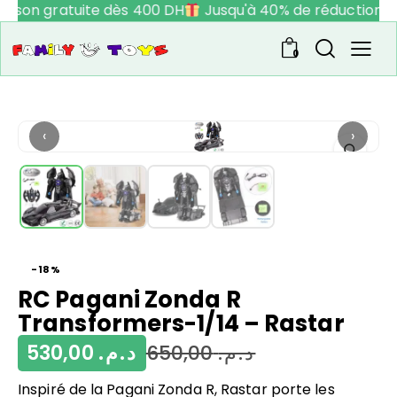
raison gratuite dès 400 DH
Jusqu'à 40% de réduction
0
‹
›
-18%
RC Pagani Zonda R
Transformers-1/14 – Rastar
530,00
د.م.
650,00
د.م.
Inspiré de la Pagani Zonda R, Rastar porte les