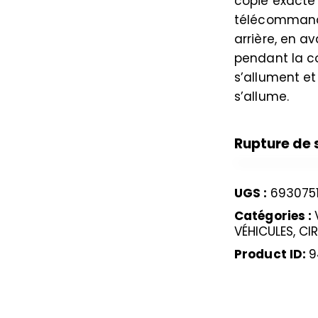
copie exacte 
télécommande
arrière, en av
pendant la co
s’allument et
s’allume.
Rupture de 
UGS :
693075
Catégories :
VÉHICULES, C
Product ID:
9