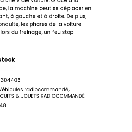
d’une vraie voiture. Grâce à la
, la machine peut se déplacer en
ant, à gauche et à droite. De plus,
nduite, les phares de la voiture
 lors du freinage, un feu stop
stock
1304406
Véhicules radiocommandé
,
IRCUITS & JOUETS RADIOCOMMANDÉ
48