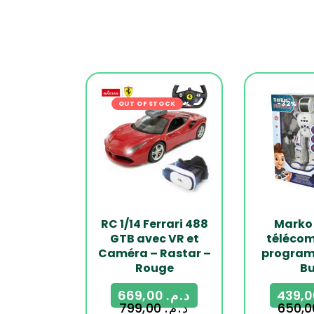
OUT OF STOCK
-16%
-32%
RC 1/14 Ferrari 488
Marko
GTB avec VR et
téléco
Caméra – Rastar –
program
Rouge
Bu
669,00
د.م.
799,00
د.م.