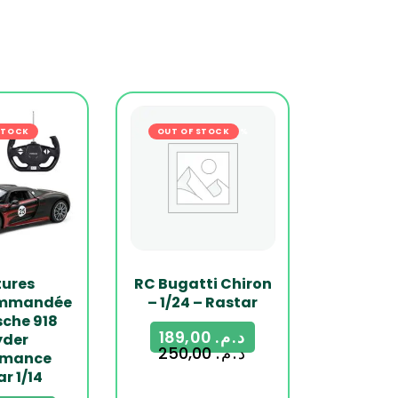
s
STOCK
-27%
OUT OF STOCK
-24%
tures
RC Bugatti Chiron
ommandée
– 1/24 – Rastar
sche 918
189,00
د.م.
yder
250,00
د.م.
rmance
r 1/14