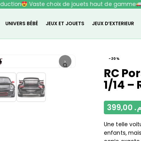
uction
Vaste choix de jouets haut de gamme
L
UNIVERS BÉBÉ
JEUX ET JOUETS
JEUX D’EXTERIEUR
-20%
›
RC Por
1/14 –
399,00
م
Une telle voi
enfants, mais