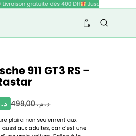
ivraison gratuite dès 400 DH
Jusqu'à 40% de réd
0
sche 911 GT3 RS –
 Rastar
د..
499,00
د.م.
ture plaira non seulement aux
 aussi aux adultes, car c’est une