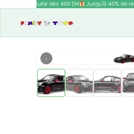
ivraison gratuite dès 400 DH
Jusqu'à 40% de réd
‹