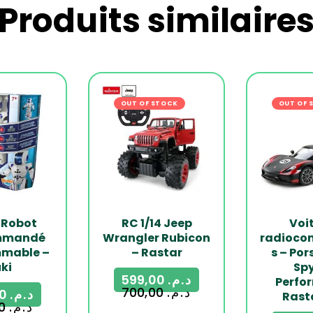
Produits similaire
OUT OF STOCK
-14%
OUT OF 
 Robot
RC 1/14 Jeep
Voi
mmandé
Wrangler Rubicon
radioc
mable –
– Rastar
s – Por
ki
Sp
599,00
د.م.
Perfo
700,00
د.م.
439,00
د.م.
Rasta
650,00
د.م.