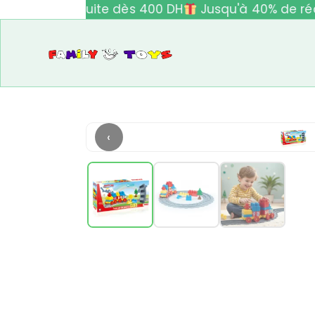
ivraison gratuite dès 400 DH
Jusqu'à 40% de réd
‹