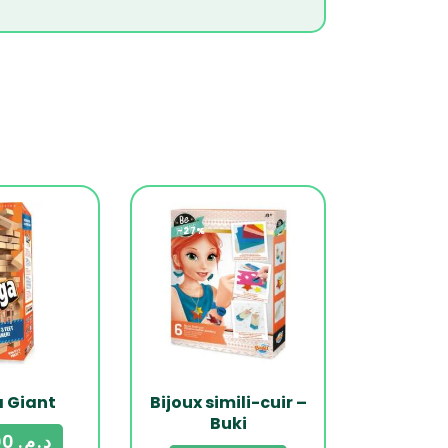
s
-27%
 Giant
Bijoux simili-cuir –
Buki
499,00
د.م.