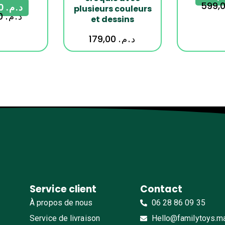
109,00
د.م.
plusieurs couleurs
149,00
د.م.
et dessins
179,00
د.م.
Service client
Contact
À propos de nous
06 28 86 09 35
Service de livraison
Hello@familytoys.m