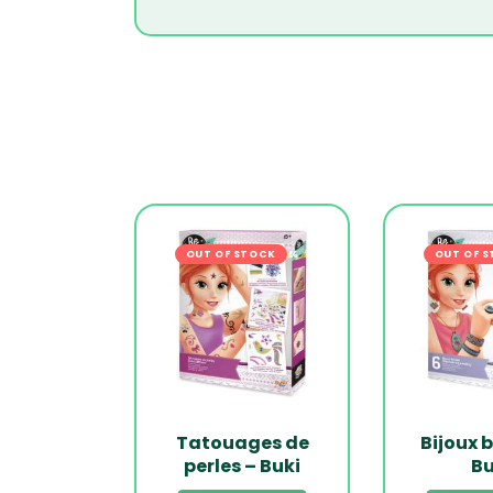
OUT OF STOCK
-22%
OUT OF 
Tatouages de
Bijoux 
perles – Buki
Bu