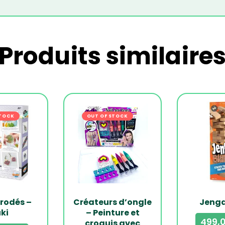
Produits similaire
STOCK
-27%
OUT OF STOCK
-17%
brodés –
Créateurs d’ongle
Jenga
ki
– Peinture et
croquis avec