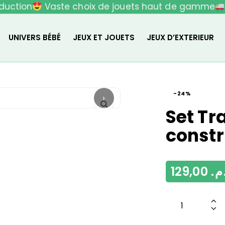
uction
Vaste choix de jouets haut de gamme
L
UNIVERS BÉBÉ
JEUX ET JOUETS
JEUX D’EXTERIEUR
-24%
›
Set Tr
constr
129,00
.م