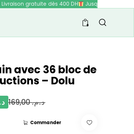
ivraison gratuite dès 400 DH
Jusqu'à 40% de réd
0
ain avec 36 bloc de
uctions – Dolu
د.
169,00
د.م.
Commander