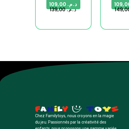
109,00
د.م.
139,00
د.م.
Chez Familytoys, nous croyons en la magie
du jeu. Passionnés par la créativité des
enfants, nous proposons une gamme variée