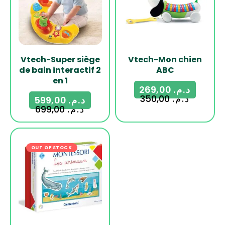
Vtech-Super siège
Vtech-Mon chien
de bain interactif 2
ABC
en 1
269,00
د.م.
350,00
د.م.
599,00
د.م.
699,00
د.م.
OUT OF STOCK
-18%