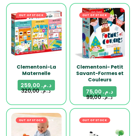
OUT OF STOCK
-19%
OUT OF STOCK
-24%
Clementoni-La
Clementoni- Petit
Maternelle
Savant-Formes et
Couleurs
259,00
د.م.
320,00
د.م.
75,00
د.م.
99,00
د.م.
OUT OF STOCK
-14%
OUT OF STOCK
-23%