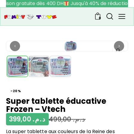
raison gratuite dès 400 DH
Jusqu'à 40% de réduction
0
‹
›
-20%
Super tablette éducative
Frozen – Vtech
399,00
د.م.
499,00
د.م.
La super tablette aux couleurs de la Reine des