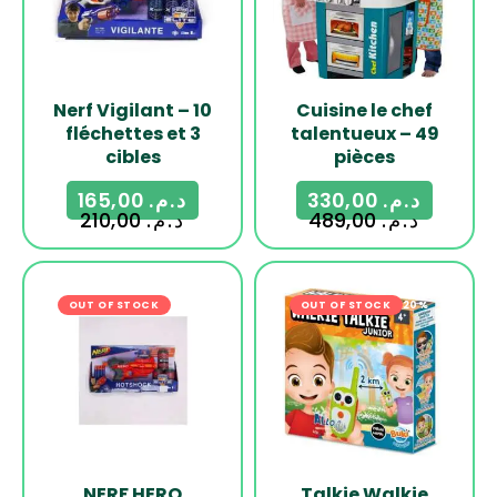
Nerf Vigilant – 10
Cuisine le chef
fléchettes et 3
talentueux – 49
cibles
pièces
165,00
د.م.
330,00
د.م.
210,00
د.م.
489,00
د.م.
OUT OF STOCK
-17%
OUT OF STOCK
-20%
NERF HERO
Talkie Walkie