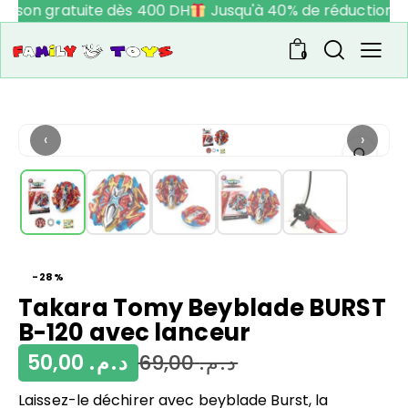
raison gratuite dès 400 DH
Jusqu'à 40% de réduction
0
‹
›
-28%
Takara Tomy Beyblade BURST
B-120 avec lanceur
50,00
د.م.
69,00
د.م.
Laissez-le déchirer avec beyblade Burst, la