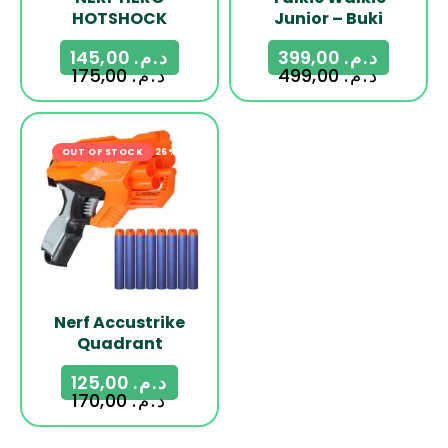
HOTSHOCK
Junior – Buki
145,00
د.م.
399,00
د.م.
175,00
د.م.
499,00
د.م.
OUT OF STOCK
-26%
Nerf Accustrike
Quadrant
125,00
د.م.
170,00
د.م.