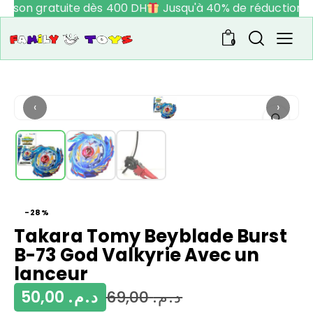
raison gratuite dès 400 DH
Jusqu'à 40% de réduction
0
‹
›
-28%
Takara Tomy Beyblade Burst
B-73 God Valkyrie Avec un
lanceur
50,00
د.م.
69,00
د.م.