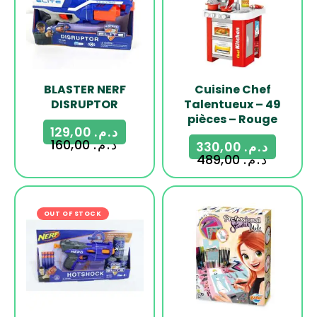
BLASTER NERF
Cuisine Chef
DISRUPTOR
Talentueux – 49
pièces – Rouge
129,00
د.م.
160,00
د.م.
330,00
د.م.
489,00
د.م.
OUT OF STOCK
-17%
-13%