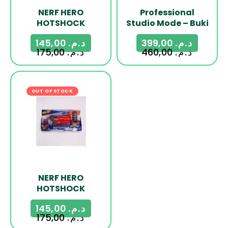
NERF HERO
Professional
HOTSHOCK
Studio Mode – Buki
145,00
د.م.
399,00
د.م.
175,00
د.م.
460,00
د.م.
OUT OF STOCK
-17%
NERF HERO
HOTSHOCK
145,00
د.م.
175,00
د.م.