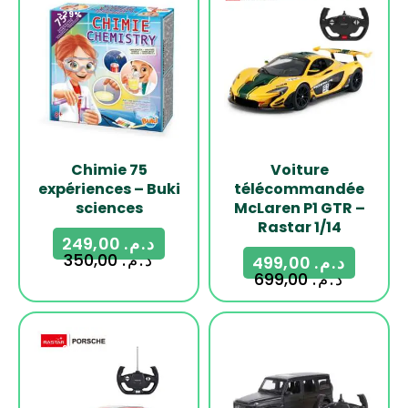
-29%
-29%
Chimie 75
Voiture
expériences – Buki
télécommandée
sciences
McLaren P1 GTR –
Rastar 1/14
249,00
د.م.
350,00
د.م.
499,00
د.م.
699,00
د.م.
-29%
-18%