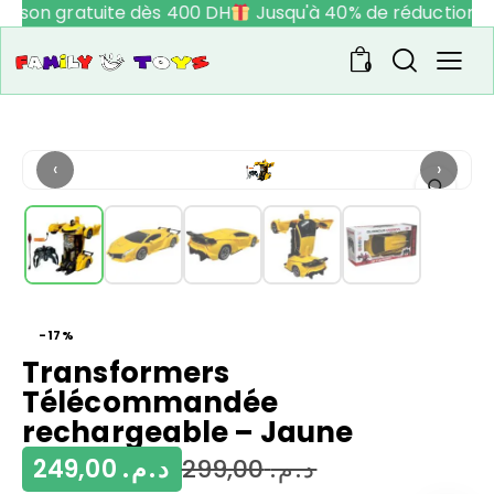
raison gratuite dès 400 DH
Jusqu'à 40% de réduction
0
‹
›
-17%
Transformers
Télécommandée
rechargeable – Jaune
249,00
د.م.
299,00
د.م.