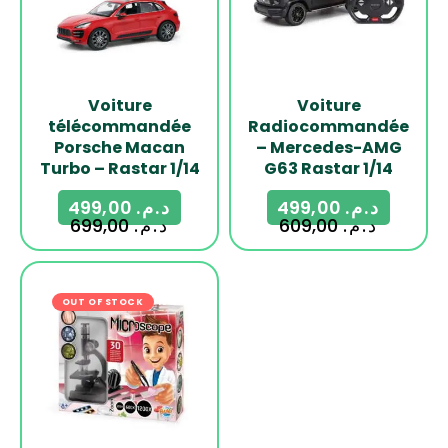
Voiture
Voiture
télécommandée
Radiocommandée
Porsche Macan
– Mercedes-AMG
Turbo – Rastar 1/14
G63 Rastar 1/14
499,00
د.م.
499,00
د.م.
699,00
د.م.
609,00
د.م.
OUT OF STOCK
-18%