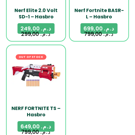
Nerf Elite 2.0 Volt
Nerf Fortnite BASR-
SD-1 – Hasbro
L – Hasbro
249,00
د.م.
699,00
د.م.
299,00
د.م.
799,00
د.م.
OUT OF STOCK
-19%
NERF FORTNITE TS –
Hasbro
649,00
د.م.
799,00
د.م.