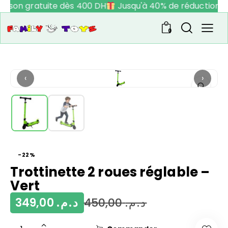
raison gratuite dès 400 DH
Jusqu'à 40% de réduction
0
‹
›
-22%
Trottinette 2 roues réglable –
Vert
349,00
د.م.
450,00
د.م.