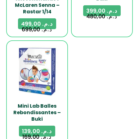
McLaren Senna –
399,00
د.م.
Rastar 1/14
480,00
د.م.
499,00
د.م.
699,00
د.م.
-18%
Mini Lab Balles
Rebondissantes –
Buki
139,00
د.م.
169,00
د.م.