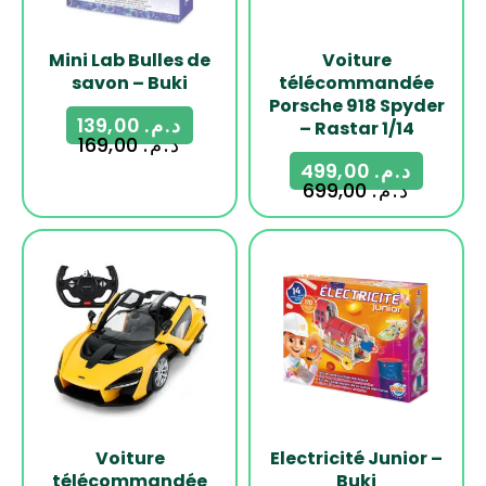
Mini Lab Bulles de
Voiture
savon – Buki
télécommandée
Porsche 918 Spyder
139,00
د.م.
– Rastar 1/14
169,00
د.م.
499,00
د.م.
699,00
د.م.
-29%
-17%
Voiture
Electricité Junior –
télécommandée
Buki