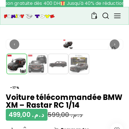
raison gratuite dès 400 DH
Jusqu'à 40% de réduction
0
‹
›
-17%
Voiture télécommandée BMW
XM – Rastar RC 1/14
499,00
د.م.
599,00
د.م.