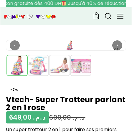
raison gratuite dès 400 DH
Jusqu'à 40% de réduction
0
‹
›
-7%
Vtech- Super Trotteur parlant
2 en 1 rose
649,00
د.م.
699,00
د.م.
Un super trotteur 2 en 1 pour faire ses premiers