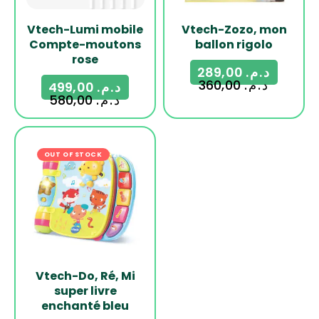
Vtech-Lumi mobile
Vtech-Zozo, mon
Compte-moutons
ballon rigolo
rose
289,00
د.م.
360,00
د.م.
499,00
د.م.
580,00
د.م.
OUT OF STOCK
-21%
Vtech-Do, Ré, Mi
super livre
enchanté bleu