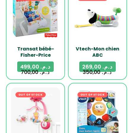
Transat bébé-
Vtech-Mon chien
Fisher-Price
ABC
499,00
د.م.
269,00
د.م.
700,00
د.م.
350,00
د.م.
OUT OF STOCK
-14%
OUT OF STOCK
-20%