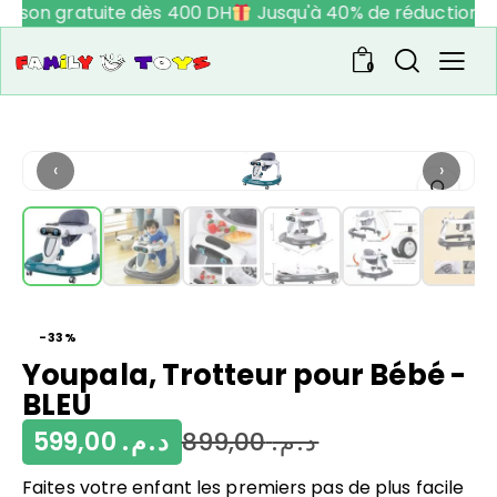
raison gratuite dès 400 DH
Jusqu'à 40% de réduction
0
‹
›
-33%
Youpala, Trotteur pour Bébé -
BLEU
599,00
د.م.
899,00
د.م.
Faites votre enfant les premiers pas de plus facile