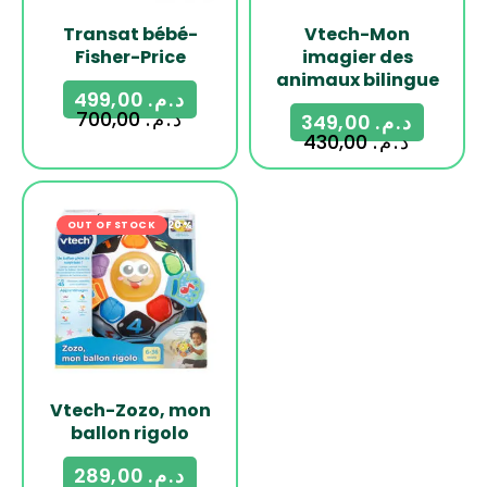
Transat bébé-
Vtech-Mon
Fisher-Price
imagier des
animaux bilingue
499,00
د.م.
700,00
د.م.
349,00
د.م.
430,00
د.م.
OUT OF STOCK
-20%
Vtech-Zozo, mon
ballon rigolo
289,00
د.م.