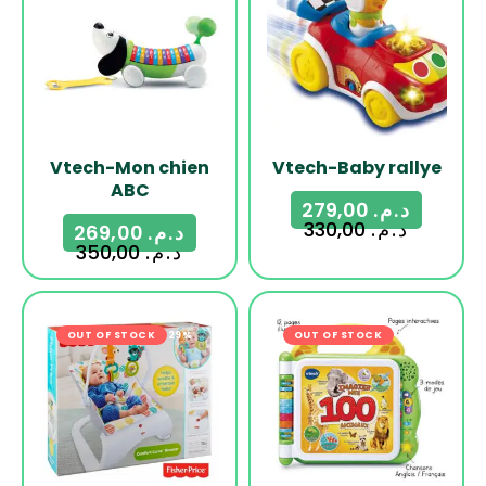
Vtech-Mon chien
Vtech-Baby rallye
ABC
279,00
د.م.
330,00
د.م.
269,00
د.م.
350,00
د.م.
OUT OF STOCK
-29%
OUT OF STOCK
-19%