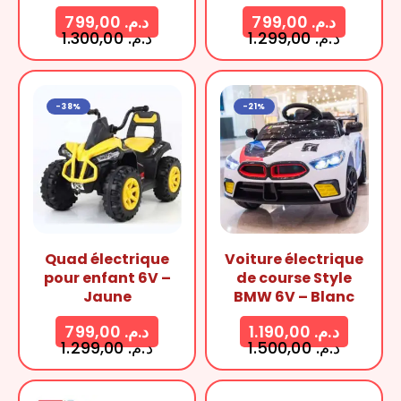
799,00
د.م.
799,00
د.م.
1.300,00
د.م.
1.299,00
د.م.
-38%
-21%
Quad électrique
Voiture électrique
pour enfant 6V –
de course Style
Jaune
BMW 6V – Blanc
799,00
د.م.
1.190,00
د.م.
1.299,00
د.م.
1.500,00
د.م.