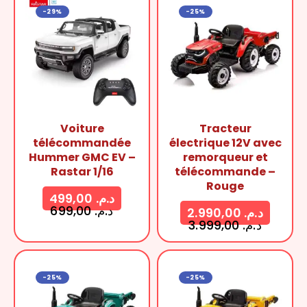
-29%
-25%
Voiture
Tracteur
télécommandée
électrique 12V avec
Hummer GMC EV –
remorqueur et
Rastar 1/16
télécommande –
Rouge
499,00
د.م.
699,00
د.م.
2.990,00
د.م.
3.999,00
د.م.
-25%
-25%