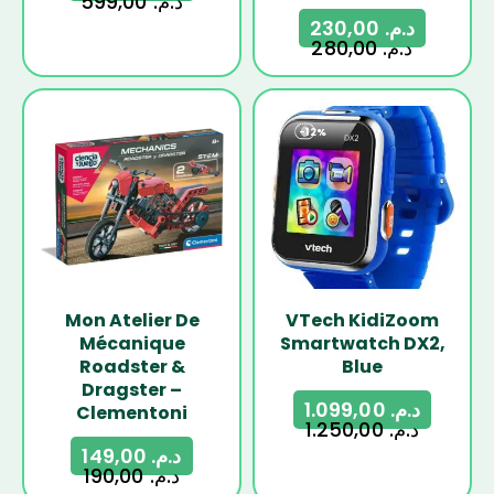
599,00
د.م.
230,00
د.م.
280,00
د.م.
-22%
-12%
Mon Atelier De
VTech KidiZoom
Mécanique
Smartwatch DX2,
Roadster &
Blue
Dragster –
1.099,00
د.م.
Clementoni
1.250,00
د.م.
149,00
د.م.
190,00
د.م.