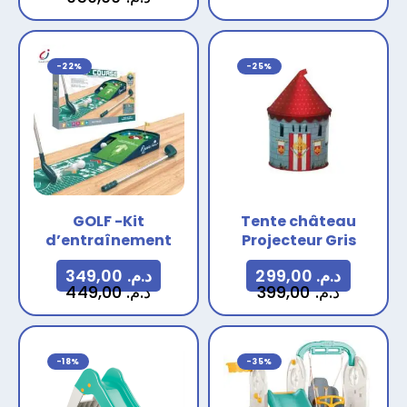
-22%
-25%
GOLF -Kit
Tente château
d’entraînement
Projecteur Gris
349,00
د.م.
299,00
د.م.
449,00
د.م.
399,00
د.م.
-18%
-35%