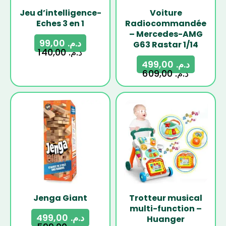
Jeu d’intelligence-
Voiture
Eches 3 en 1
Radiocommandée
– Mercedes-AMG
99,00
د.م.
G63 Rastar 1/14
140,00
د.م.
499,00
د.م.
609,00
د.م.
-17%
-18%
Jenga Giant
Trotteur musical
multi-function –
499,00
د.م.
Huanger