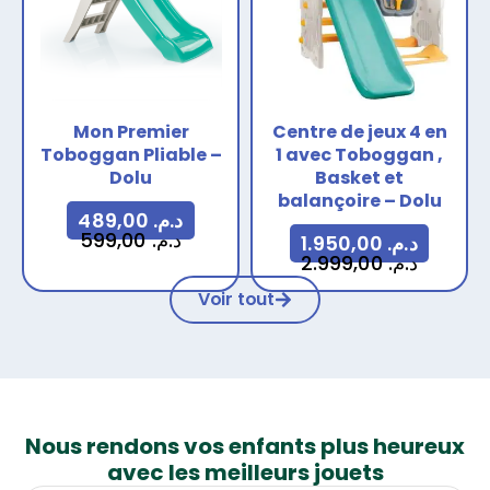
Mon Premier
Centre de jeux 4 en
Toboggan Pliable –
1 avec Toboggan ,
Dolu
Basket et
balançoire – Dolu
489,00
د.م.
599,00
د.م.
1.950,00
د.م.
2.999,00
د.م.
Voir tout
Nous rendons vos enfants plus
heureux
avec les meilleurs jouets