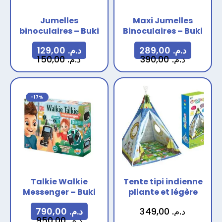
Jumelles
Maxi Jumelles
binoculaires – Buki
Binoculaires – Buki
129,00
د.م.
289,00
د.م.
150,00
د.م.
390,00
د.م.
-17%
Talkie Walkie
Tente tipi indienne
Messenger – Buki
pliante et légère
790,00
د.م.
349,00
د.م.
950,00
د.م.