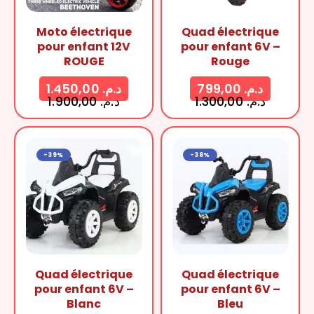
Moto électrique
Quad électrique
pour enfant 12V
pour enfant 6V –
ROUGE
Rouge
1.450,00
د.م.
799,00
د.م.
1.900,00
د.م.
1.300,00
د.م.
-39%
-38%
Quad électrique
Quad électrique
pour enfant 6V –
pour enfant 6V –
Blanc
Bleu