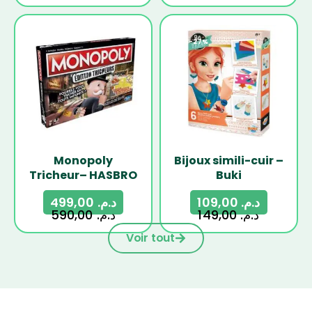
-15%
-27%
Monopoly
Bijoux simili-cuir –
Tricheur– HASBRO
Buki
499,00
د.م.
109,00
د.م.
590,00
د.م.
149,00
د.م.
Voir tout