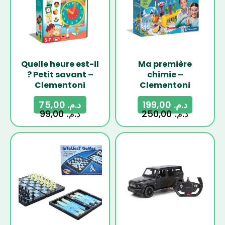
Quelle heure est-il
Ma première
? Petit savant –
chimie –
Clementoni
Clementoni
75,00
د.م.
199,00
د.م.
99,00
د.م.
250,00
د.م.
-29%
-18%