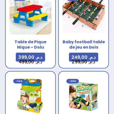
Table de Pique
Baby football table
Nique – Dolu
de jeu en bois
399,00
د.م.
249,00
د.م.
499,00
د.م.
299,00
د.م.
-14%
-26%