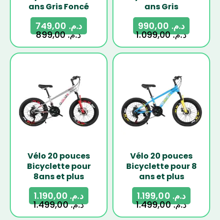
ans Gris Foncé
ans Gris
749,00
د.م.
990,00
د.م.
899,00
د.م.
1.099,00
د.م.
-21%
-20%
Vélo 20 pouces
Vélo 20 pouces
Bicyclette pour
Bicyclette pour 8
8ans et plus
ans et plus
1.190,00
د.م.
1.199,00
د.م.
1.499,00
د.م.
1.499,00
د.م.