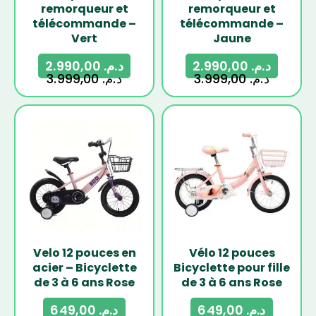
remorqueur et
remorqueur et
télécommande –
télécommande –
Vert
Jaune
2.990,00
د.م.
2.990,00
د.م.
3.999,00
د.م.
3.999,00
د.م.
-19%
-19%
Velo 12 pouces en
Vélo 12 pouces
acier – Bicyclette
Bicyclette pour fille
de 3 à 6 ans Rose
de 3 à 6 ans Rose
649,00
د.م.
649,00
د.م.