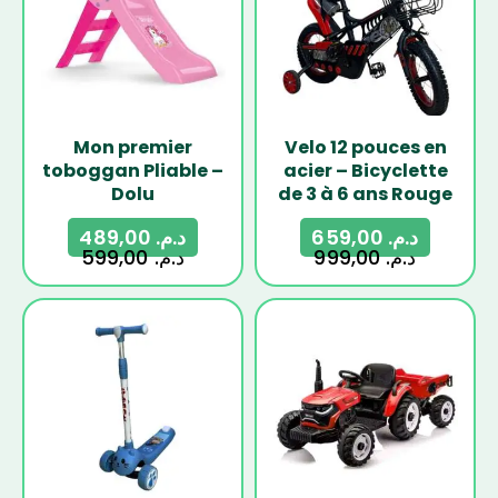
Mon premier
Velo 12 pouces en
toboggan Pliable –
acier – Bicyclette
Dolu
de 3 à 6 ans Rouge
489,00
د.م.
659,00
د.م.
599,00
د.م.
999,00
د.م.
-17%
-25%