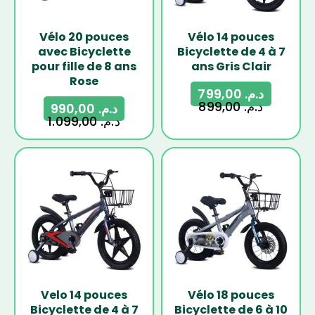
Vélo 20 pouces
Vélo 14 pouces
avec Bicyclette
Bicyclette de 4 à 7
pour fille de 8 ans
ans Gris Clair
Rose
799,00
د.م.
899,00
د.م.
990,00
د.م.
1.099,00
د.م.
-17%
-10%
Velo 14 pouces
Vélo 18 pouces
Bicyclette de 4 à 7
Bicyclette de 6 à 10