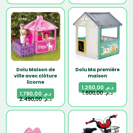
-28%
-22%
Dolu Maison de
Dolu Ma première
ville avec clôture
maison
licorne
1.250,00
د.م.
1.600,00
د.م.
1.790,00
د.م.
2.490,00
د.م.
-18%
-34%