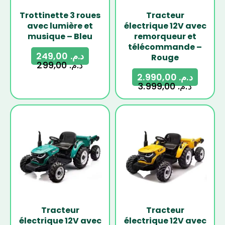
Trottinette 3 roues
Tracteur
avec lumière et
électrique 12V avec
musique – Bleu
remorqueur et
télécommande –
249,00
د.م.
Rouge
299,00
د.م.
2.990,00
د.م.
3.999,00
د.م.
-25%
-25%
Tracteur
Tracteur
électrique 12V avec
électrique 12V avec