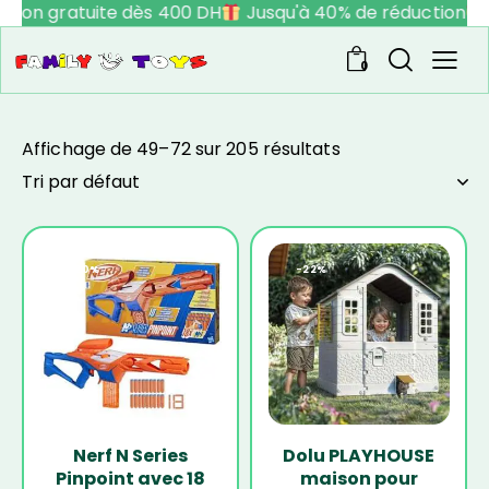
aison gratuite dès 400 DH
Jusqu'à 40% de réduction
V
0
Affichage de 49–72 sur 205 résultats
-20%
-22%
Nerf N Series
Dolu PLAYHOUSE
Pinpoint avec 18
maison pour