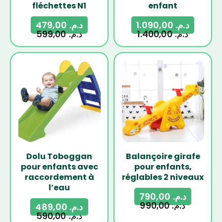
fléchettes N1
enfant
479,00
د.م.
1.090,00
د.م.
599,00
د.م.
1.400,00
د.م.
-17%
-20%
Dolu Toboggan
Balançoire girafe
pour enfants avec
pour enfants,
raccordement à
réglables 2 niveaux
l’eau
790,00
د.م.
990,00
د.م.
489,00
د.م.
590,00
د.م.