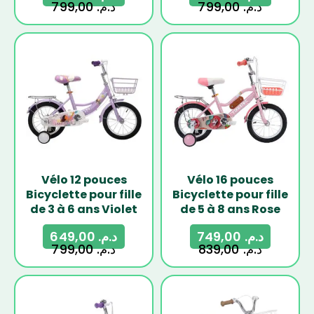
799,00
د.م.
799,00
د.م.
-19%
-11%
Vélo 12 pouces
Vélo 16 pouces
Bicyclette pour fille
Bicyclette pour fille
de 3 à 6 ans Violet
de 5 à 8 ans Rose
649,00
د.م.
749,00
د.م.
799,00
د.م.
839,00
د.م.
-11%
-10%