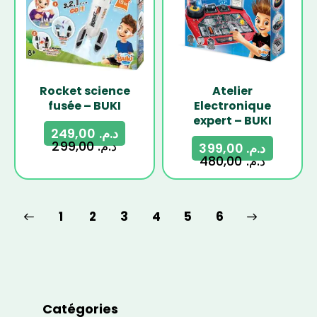
Rocket science
Atelier
fusée – BUKI
Electronique
expert – BUKI
249,00
د.م.
299,00
د.م.
399,00
د.م.
480,00
د.م.
1
2
3
4
→
5
6
Catégories