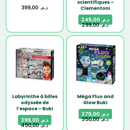
scientifiques –
399,00
د.م.
Clementoni
245,00
د.م.
299,00
د.م.
-11%
-20%
Labyrinthe à billes
Méga Fluo and
odyssée de
Glow Buki
l’espace – Buki
279,00
د.م.
350,00
د.م.
399,00
د.م.
450,00
د.م.