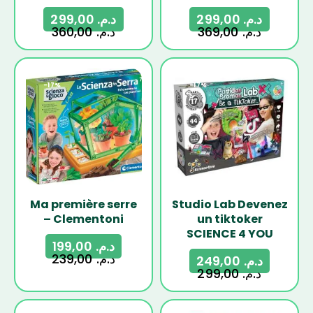
299,00
د.م.
299,00
د.م.
360,00
د.م.
369,00
د.م.
-17%
-17%
Ma première serre
Studio Lab Devenez
– Clementoni
un tiktoker
SCIENCE 4 YOU
199,00
د.م.
239,00
د.م.
249,00
د.م.
299,00
د.م.