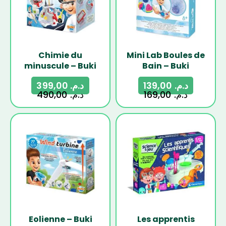
Chimie du
Mini Lab Boules de
minuscule – Buki
Bain – Buki
399,00
د.م.
139,00
د.م.
490,00
د.م.
169,00
د.م.
-18%
Eolienne – Buki
Les apprentis