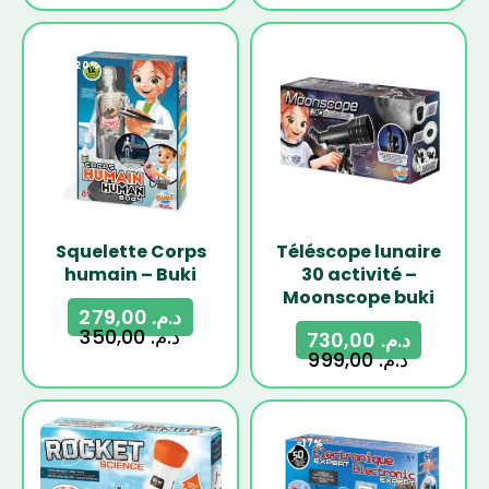
-20%
-27%
Squelette Corps
Téléscope lunaire
humain – Buki
30 activité –
Moonscope buki
279,00
د.م.
350,00
د.م.
730,00
د.م.
999,00
د.م.
-17%
-17%