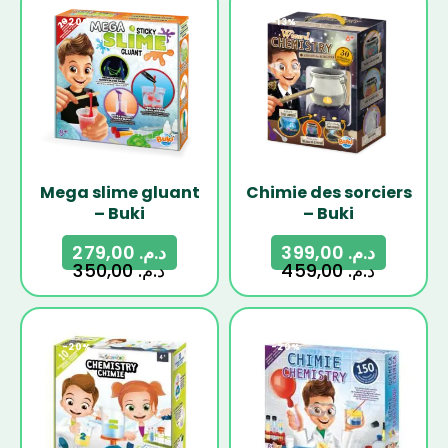
-20%
-13%
Mega slime gluant
Chimie des sorciers
– Buki
– Buki
279,00
د.م.
399,00
د.م.
350,00
د.م.
459,00
د.م.
-20%
-20%