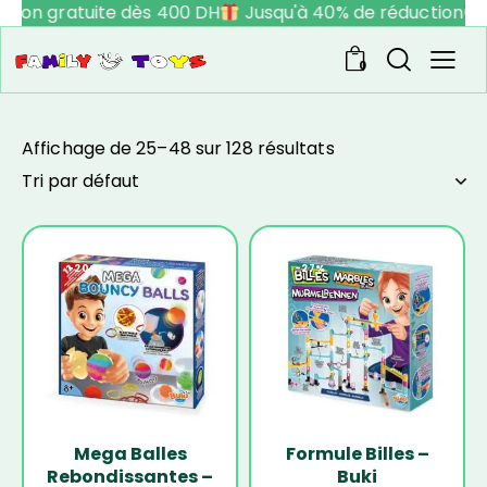
aison gratuite dès 400 DH
Jusqu'à 40% de réduction
V
0
Affichage de 25–48 sur 128 résultats
-20%
-27%
Mega Balles
Formule Billes –
Rebondissantes –
Buki