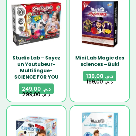
-17%
-18%
Studio Lab – Soyez
Mini Lab Magie des
un Youtubeur-
sciences – Buki
Multilingue-
139,00
د.م.
SCIENCE FOR YOU
169,00
د.م.
249,00
د.م.
299,00
د.م.
-19%
-18%