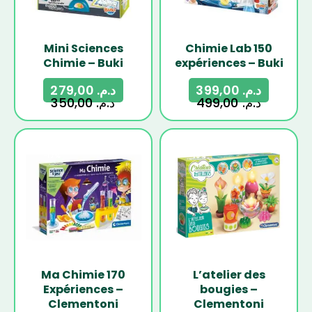
Mini Sciences
Chimie Lab 150
Chimie – Buki
expériences – Buki
279,00
د.م.
399,00
د.م.
350,00
د.م.
499,00
د.م.
-17%
-19%
Ma Chimie 170
L’atelier des
Expériences –
bougies –
Clementoni
Clementoni