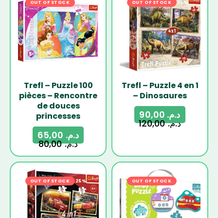
OUT OF STOCK
-19%
OUT OF STOCK
-25%
Trefl – Puzzle 100
Trefl – Puzzle 4 en 1
pièces – Rencontre
– Dinosaures
de douces
90,00
د.م.
princesses
120,00
د.م.
65,00
د.م.
80,00
د.م.
OUT OF STOCK
-25%
OUT OF STOCK
-23%