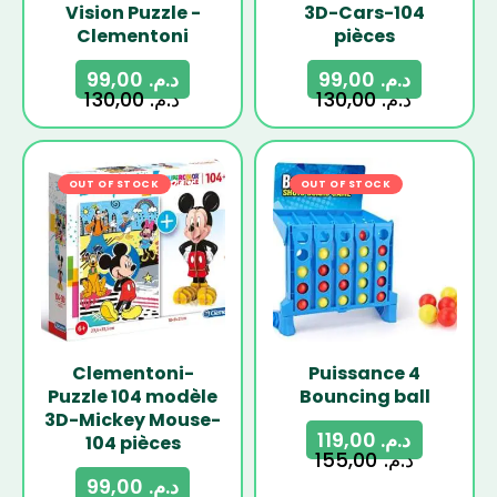
Vision Puzzle -
3D-Cars-104
Clementoni
pièces
99,00
د.م.
99,00
د.م.
130,00
د.م.
130,00
د.م.
OUT OF STOCK
-24%
OUT OF STOCK
-23%
Clementoni-
Puissance 4
Puzzle 104 modèle
Bouncing ball
3D-Mickey Mouse-
119,00
د.م.
104 pièces
155,00
د.م.
99,00
د.م.