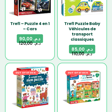
Trefl – Puzzle 4 en 1
Trefl Puzzle Baby
– Cars
Véhicules de
transport
90,00
د.م.
classiques
120,00
د.م.
85,00
د.م.
110,00
د.م.
OUT OF STOCK
-32%
OUT OF STOCK
-19%