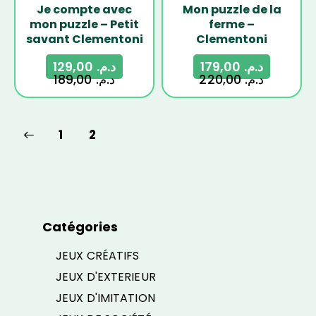
Je compte avec
Mon puzzle de la
mon puzzle – Petit
ferme –
savant Clementoni
Clementoni
129,00
د.م.
179,00
د.م.
189,00
د.م.
220,00
د.م.
1
2
Catégories
JEUX CRÉATIFS
JEUX D'EXTERIEUR
JEUX D'IMITATION