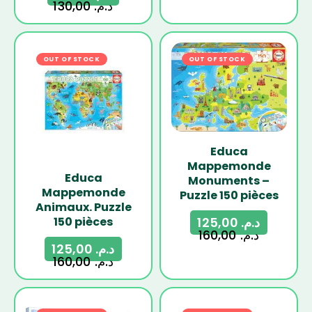
130,00
د.م.
OUT OF STOCK
-22%
OUT OF STOCK
-22%
Educa
Mappemonde
Educa
Monuments –
Mappemonde
Puzzle 150 pièces
Animaux. Puzzle
125,00
د.م.
150 pièces
160,00
د.م.
125,00
د.م.
160,00
د.م.