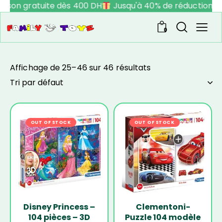
aison gratuite dès 400 DH
Jusqu'à 40% de réduction
0
Affichage de 25–46 sur 46 résultats
OUT OF STOCK
-24%
OUT OF STOCK
-24%
Disney Princess –
Clementoni-
104 pièces – 3D
Puzzle 104 modèle