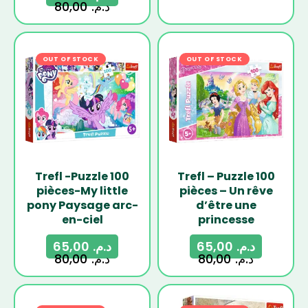
80,00
د.م.
OUT OF STOCK
-19%
OUT OF STOCK
-19%
Trefl -Puzzle 100
Trefl – Puzzle 100
pièces-My little
pièces – Un rêve
pony Paysage arc-
d’être une
en-ciel
princesse
65,00
د.م.
65,00
د.م.
80,00
د.م.
80,00
د.م.