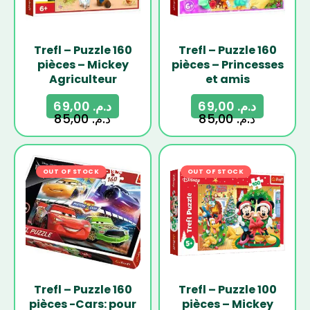
Trefl – Puzzle 160
Trefl – Puzzle 160
pièces – Mickey
pièces – Princesses
Agriculteur
et amis
69,00
د.م.
69,00
د.م.
85,00
د.م.
85,00
د.م.
OUT OF STOCK
-19%
OUT OF STOCK
-19%
Trefl – Puzzle 160
Trefl – Puzzle 100
pièces -Cars: pour
pièces – Mickey