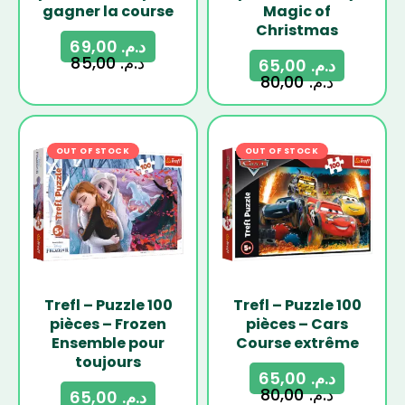
gagner la course
Magic of
Christmas
69,00
د.م.
85,00
د.م.
65,00
د.م.
80,00
د.م.
OUT OF STOCK
-19%
OUT OF STOCK
-19%
Trefl – Puzzle 100
Trefl – Puzzle 100
pièces – Frozen
pièces – Cars
Ensemble pour
Course extrême
toujours
65,00
د.م.
80,00
د.م.
65,00
د.م.