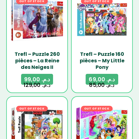
OUT OF STOCK
-23%
OUT OF STOCK
-19%
Trefl – Puzzle 260
Trefl – Puzzle 160
pièces – La Reine
pièces – My Little
des Neiges II
Pony
99,00
د.م.
69,00
د.م.
129,00
د.م.
85,00
د.م.
OUT OF STOCK
-19%
OUT OF STOCK
-19%