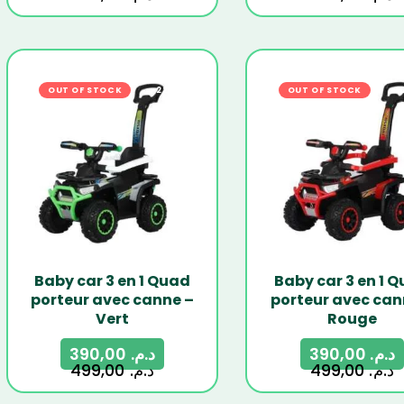
OUT OF STOCK
-22%
OUT OF STOCK
-2
Baby car 3 en 1 Quad
Baby car 3 en 1 
porteur avec canne –
porteur avec can
Vert
Rouge
390,00
د.م.
390,00
د.م.
499,00
د.م.
499,00
د.م.