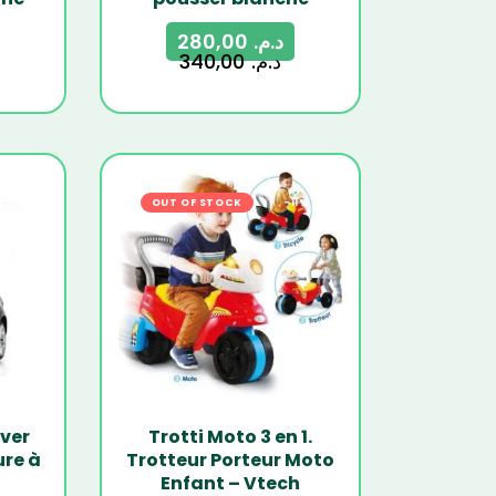
280,00
د.م.
340,00
د.م.
12%
OUT OF STOCK
-11%
ver
Trotti Moto 3 en 1.
ure à
Trotteur Porteur Moto
Enfant – Vtech