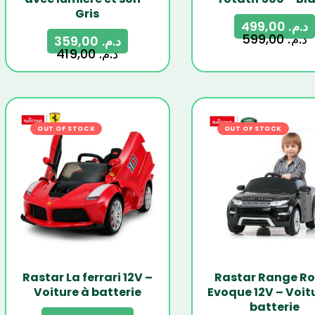
Gris
499,00
د.م.
599,00
د.م.
359,00
د.م.
419,00
د.م.
OUT OF STOCK
-14%
OUT OF STOCK
-
Rastar La ferrari 12V –
Rastar Range Ro
Voiture à batterie
Evoque 12V – Voit
batterie