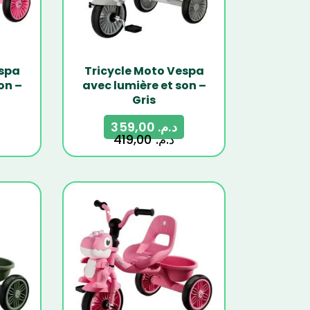
espa
Tricycle Moto Vespa
on –
avec lumière et son –
Gris
359,00
د.م.
419,00
د.م.
-14%