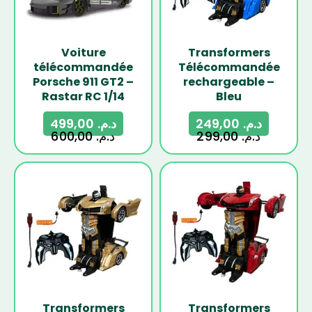
Voiture
Transformers
télécommandée
Télécommandée
Porsche 911 GT2 –
rechargeable –
Rastar RC 1/14
Bleu
499,00
د.م.
249,00
د.م.
600,00
د.م.
299,00
د.م.
-17%
-17%
Transformers
Transformers