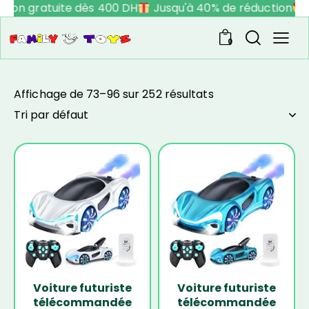
ison gratuite dès 400 DH
Jusqu'à 40% de réduction
V
0
Affichage de 73–96 sur 252 résultats
-17%
-17%
Voiture futuriste
Voiture futuriste
télécommandée
télécommandée