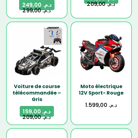
209,00
د.م.
249,00
د.م.
299,00
د.م.
-24%
Voiture de course
Moto électrique
télécommandée –
12V Sport- Rouge
Gris
1.599,00
د.م.
159,00
د.م.
209,00
د.م.