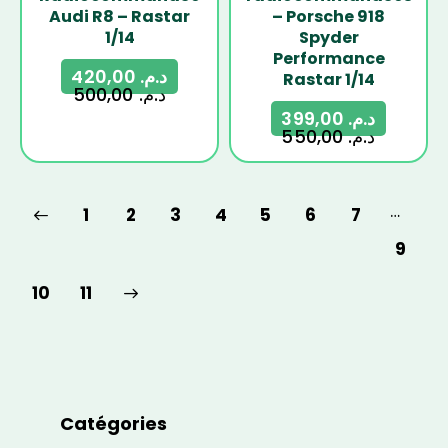
Audi R8 – Rastar
– Porsche 918
1/14
Spyder
Performance
420,00
د.م.
Rastar 1/14
500,00
د.م.
399,00
د.م.
550,00
د.م.
…
1
2
3
4
5
6
7
9
→
10
11
Catégories