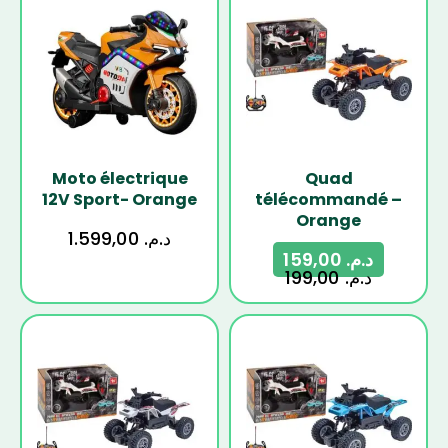
-20%
Moto électrique
Quad
12V Sport- Orange
télécommandé –
Orange
1.599,00
د.م.
159,00
د.م.
199,00
د.م.
-20%
-20%