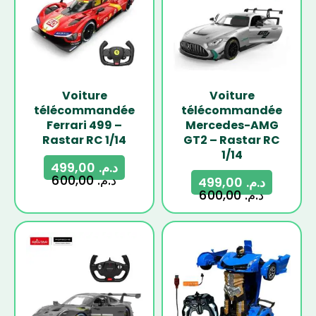
Voiture
Voiture
télécommandée
télécommandée
Ferrari 499 –
Mercedes-AMG
Rastar RC 1/14
GT2 – Rastar RC
1/14
499,00
د.م.
600,00
د.م.
499,00
د.م.
600,00
د.م.
-17%
-17%