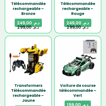
Télécommandée
Télécommandée
rechargeable –
rechargeable –
Bronze
Rouge
249,00
د.م.
249,00
د.م.
299,00
د.م.
299,00
د.م.
-17%
-24%
Transformers
Voiture de course
Télécommandée
télécommandée –
rechargeable –
Vert
Jaune
159,00
د.م.