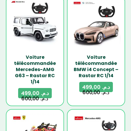
-17%
-17%
Voiture
Voiture
télécommandée
télécommandée
Mercedes-AMG
BMW i4 Concept –
G63 – Rastar RC
Rastar RC 1/14
1/14
499,00
د.م.
600,00
د.م.
499,00
د.م.
600,00
د.م.
-17%
-17%