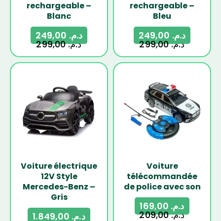
rechargeable –
rechargeable –
Blanc
Bleu
249,00
د.م.
249,00
د.م.
299,00
د.م.
299,00
د.م.
-20%
-19%
Voiture électrique
Voiture
12V Style
télécommandée
Mercedes-Benz –
de police avec son
Gris
169,00
د.م.
209,00
د.م.
1.849,00
د.م.