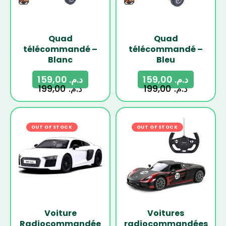
Quad
Quad
télécommandé –
télécommandé –
Blanc
Bleu
159,00
د.م.
159,00
د.م.
199,00
د.م.
199,00
د.م.
OUT OF STOCK
-16%
OUT OF STOCK
-27%
Voiture
Voitures
Radiocommandée
radiocommandées