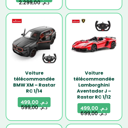
2.299,00
د.م.
-17%
-29%
Voiture
Voiture
télécommandée
télécommandée
BMW XM – Rastar
Lamborghini
RC 1/14
Aventador J –
Rastar RC 1/12
499,00
د.م.
599,00
د.م.
499,00
د.م.
699,00
د.م.