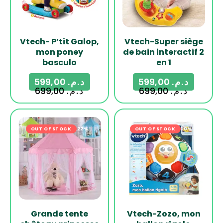
Vtech- P’tit Galop,
Vtech-Super siège
mon poney
de bain interactif 2
basculo
en 1
599,00
د.م.
599,00
د.م.
699,00
د.م.
699,00
د.م.
OUT OF STOCK
-22%
OUT OF STOCK
-20%
Grande tente
Vtech-Zozo, mon