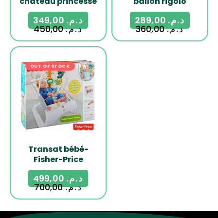
château princesse
ballon rigolo
349,00
د.م.
289,00
د.م.
450,00
د.م.
360,00
د.م.
OUT OF STOCK
-29%
Transat bébé-
Fisher-Price
499,00
د.م.
700,00
د.م.