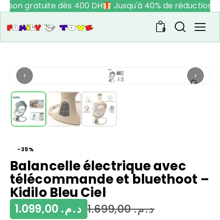
raison gratuite dès 400 DH
Jusqu'à 40% de réduction
0
‹
›
-35%
Balancelle électrique avec
télécommande et bluethoot –
Kidilo Bleu Ciel
1.099,00
د.م.
1.699,00
د.م.