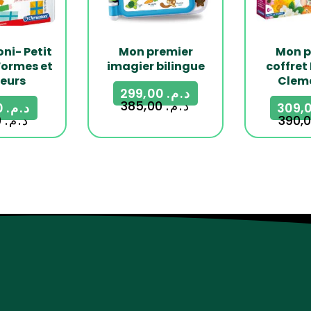
ni- Petit
Mon premier
Mon p
ormes et
imagier bilingue
coffret
eurs
Clem
299,00
د.م.
385,00
د.م.
75,00
د.م.
99,00
د.م.