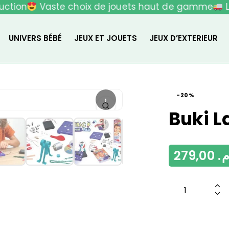
ction
Vaste choix de jouets haut de gamme
Li
UNIVERS BÉBÉ
JEUX ET JOUETS
JEUX D’EXTERIEUR
-20%
›
Buki L
279,00
م