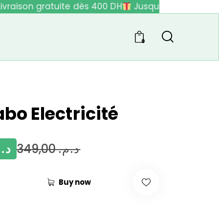
vraison gratuite dès 400 DH
Jusqu'à 40% de rédu
0
abo Electricité
د..
349,00
د.م.
Buy now