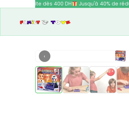
vraison gratuite dès 400 DH
Jusqu'à 40% de rédu
‹