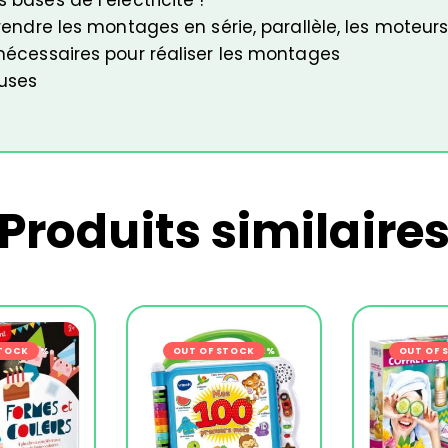
rendre les montages en série, parallèle, les moteurs
nécessaires pour réaliser les montages
luses
Produits similaire
STOCK
-24%
OUT OF STOCK
-22%
OUT OF 