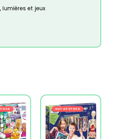
, lumières et jeux
s
STOCK
-21%
OUT OF STOCK
-19%