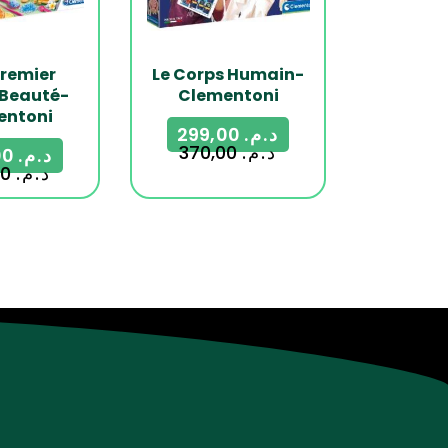
remier
Le Corps Humain-
 Beauté-
Clementoni
entoni
299,00
د.م.
370,00
د.م.
309,00
د.م.
390,00
د.م.