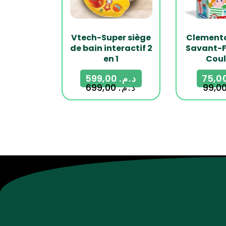
Vtech-Super siège
Clemento
de bain interactif 2
Savant-F
en 1
Coul
599,00
د.م.
699,00
د.م.