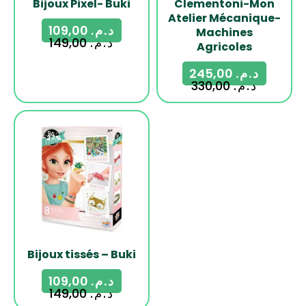
Bijoux Pixel- Buki
Clementoni-Mon
Atelier Mécanique-
109,00
د.م.
Machines
149,00
د.م.
Agricoles
245,00
د.م.
330,00
د.م.
-27%
Bijoux tissés – Buki
109,00
د.م.
149,00
د.م.