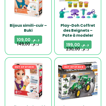
Bijoux simili-cuir –
Play-Doh Coffret
Buki
des Beignets –
Pate à modeler
109,00
د.م.
149,00
د.م.
199,00
د.م.
230,00
د.م.
OUT OF STOCK
-27%
OUT OF STOCK
-26%