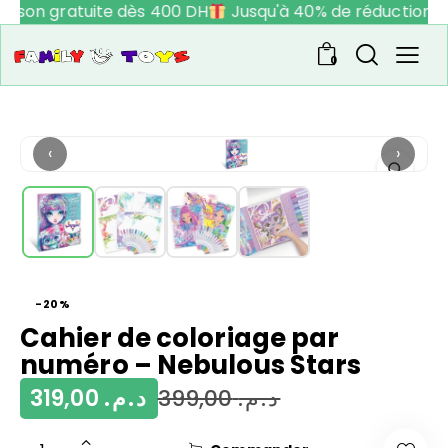
raison gratuite dès 400 DH
Jusqu'à 40% de réduction
0
‹
›
-20%
Cahier de coloriage par
numéro – Nebulous Stars
319,00
د.م.
399,00
د.م.