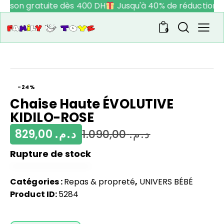
raison gratuite dès 400 DH
Jusqu'à 40% de réduction
0
-24%
Chaise Haute ÉVOLUTIVE
KIDILO-ROSE
829,00
د.م.
1.090,00
د.م.
Rupture de stock
Catégories :
Repas & propreté
,
UNIVERS BÉBÉ
Product ID:
5284