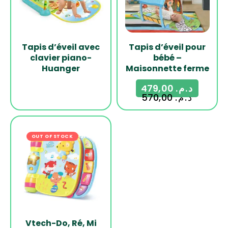
Tapis d’éveil avec
Tapis d’éveil pour
clavier piano-
bébé –
Huanger
Maisonnette ferme
479,00
د.م.
570,00
د.م.
OUT OF STOCK
-21%
Vtech-Do, Ré, Mi