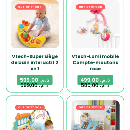
OUT OF STOCK
-14%
OUT OF STOCK
-14%
Vtech-Super siège
Vtech-Lumi mobile
de bain interactif 2
Compte-moutons
en 1
rose
599,00
د.م.
499,00
د.م.
699,00
د.م.
580,00
د.م.
OUT OF STOCK
OUT OF STOCK
-16%