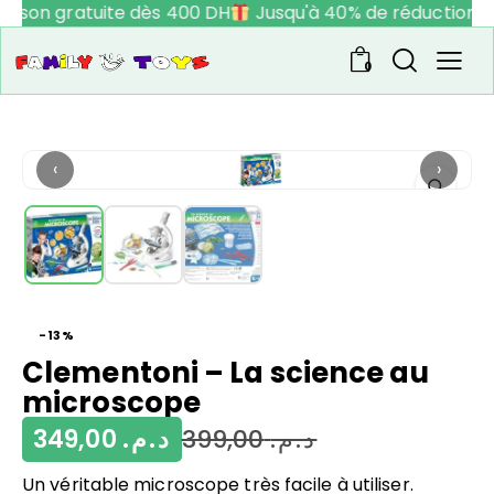
raison gratuite dès 400 DH
Jusqu'à 40% de réduction
0
‹
›
-13%
Clementoni – La science au
microscope
349,00
د.م.
399,00
د.م.
Un véritable microscope très facile à utiliser.