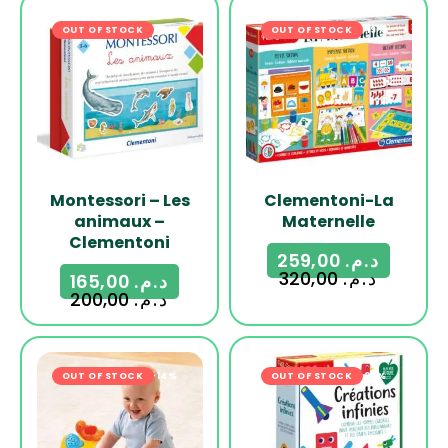
OUT OF STOCK
-18%
OUT OF STOCK
-19%
Montessori – Les
Clementoni-La
animaux –
Maternelle
Clementoni
259,00
د.م.
320,00
د.م.
165,00
د.م.
200,00
د.م.
OUT OF STOCK
-14%
OUT OF STOCK
-23%