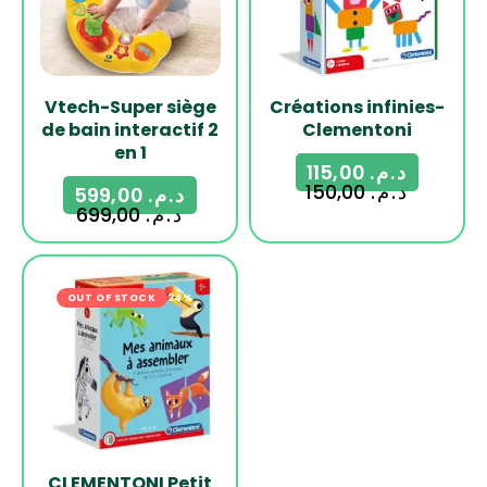
Vtech-Super siège
Créations infinies-
de bain interactif 2
Clementoni
en 1
115,00
د.م.
150,00
د.م.
599,00
د.م.
699,00
د.م.
OUT OF STOCK
-24%
CLEMENTONI Petit