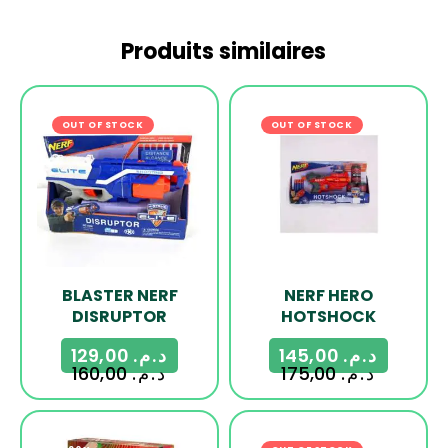
Produits similaires
OUT OF STOCK
-19%
OUT OF STOCK
-17%
BLASTER NERF
NERF HERO
DISRUPTOR
HOTSHOCK
129,00
د.م.
145,00
د.م.
160,00
د.م.
175,00
د.م.