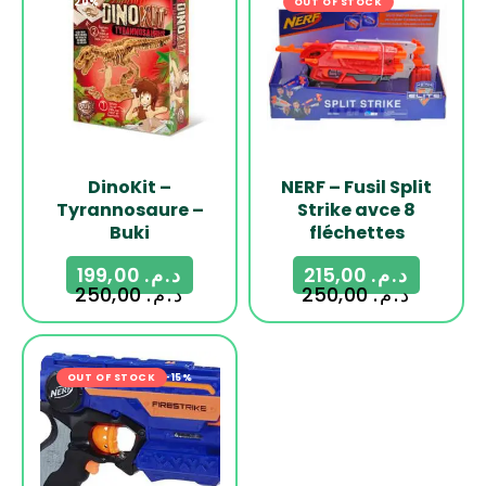
-20%
OUT OF STOCK
-14%
DinoKit –
NERF – Fusil Split
Tyrannosaure –
Strike avce 8
Buki
fléchettes
199,00
د.م.
215,00
د.م.
250,00
د.م.
250,00
د.م.
OUT OF STOCK
-15%