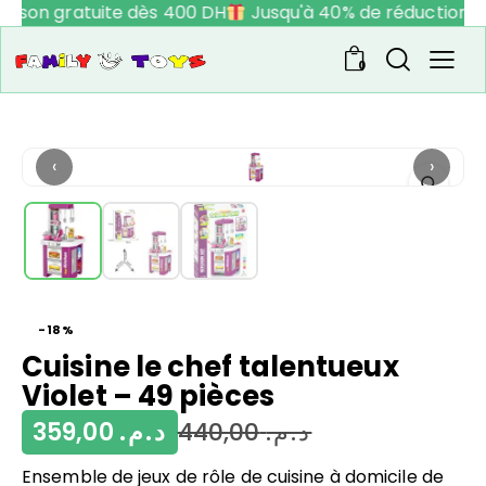
raison gratuite dès 400 DH
Jusqu'à 40% de réduction
0
‹
›
-18%
Cuisine le chef talentueux
Violet – 49 pièces
359,00
د.م.
440,00
د.م.
Ensemble de jeux de rôle de cuisine à domicile de