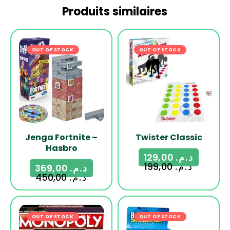
Produits similaires
OUT OF STOCK
-18%
OUT OF STOCK
-35%
Jenga Fortnite –
Twister Classic
Hasbro
129,00
د.م.
199,00
د.م.
369,00
د.م.
450,00
د.م.
OUT OF STOCK
-16%
OUT OF STOCK
-23%