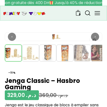
aison gratuite dès 400 DH
Jusqu'à 40% de réduction
0
‹
›
-11%
Jenga Classic – Hasbro
Gaming
329,00
د.م.
369,00
د.م.
Jenga est le jeu classique de blocs à empiler sans