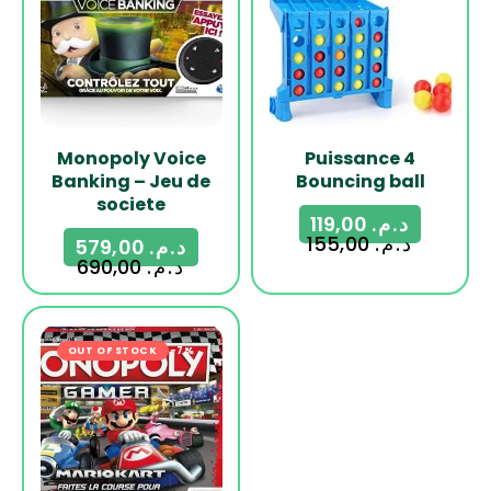
Monopoly Voice
Puissance 4
Banking – Jeu de
Bouncing ball
societe
119,00
د.م.
155,00
د.م.
579,00
د.م.
690,00
د.م.
OUT OF STOCK
-7%