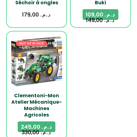
Séchoir à ongles
Buki
179,00
د.م.
109,00
د.م.
149,00
د.م.
OUT OF STOCK
-26%
Clementoni-Mon
Atelier Mécanique-
Machines
Agricoles
245,00
د.م.
330,00
د.م.