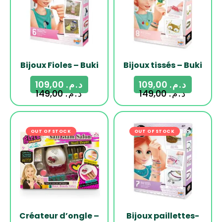
Bijoux Fioles – Buki
Bijoux tissés – Buki
109,00
د.م.
109,00
د.م.
149,00
د.م.
149,00
د.م.
OUT OF STOCK
OUT OF STOCK
-27%
Créateur d’ongle –
Bijoux paillettes-