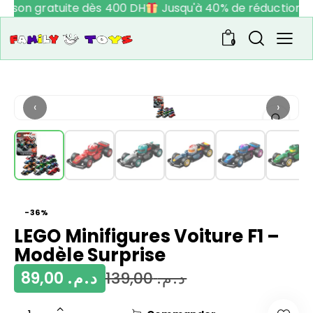
raison gratuite dès 400 DH
Jusqu'à 40% de réduction
0
‹
›
-36%
LEGO Minifigures Voiture F1 –
Modèle Surprise
89,00
د.م.
139,00
د.م.