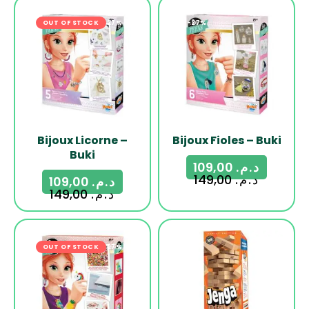
OUT OF STOCK
-27%
-27%
Bijoux Licorne –
Bijoux Fioles – Buki
Buki
109,00
د.م.
149,00
د.م.
109,00
د.م.
149,00
د.م.
OUT OF STOCK
-27%
-17%