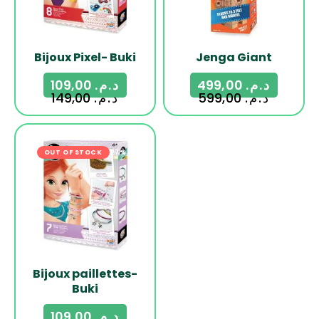
Bijoux Pixel- Buki
Jenga Giant
109,00
د.م.
499,00
د.م.
149,00
د.م.
599,00
د.م.
OUT OF STOCK
-27%
Bijoux paillettes-
Buki
109,00
د.م.