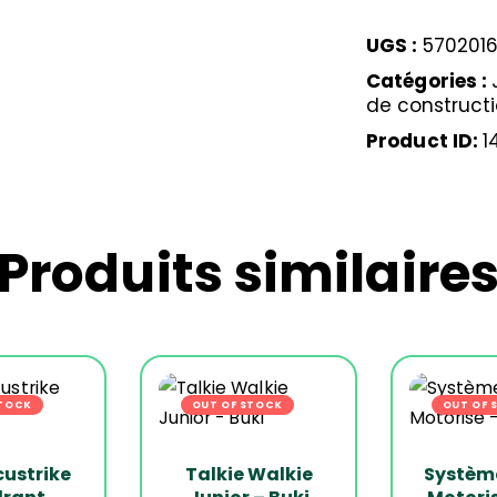
UGS :
5702016
Catégories :
de construct
Product ID:
1
Produits similaire
STOCK
-26%
OUT OF STOCK
-20%
OUT OF 
custrike
Talkie Walkie
Système