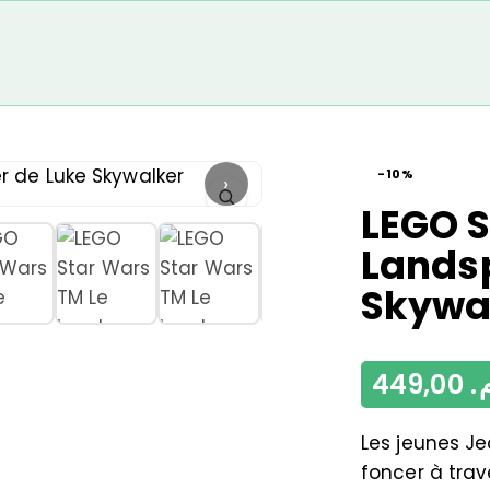
-10%
›
LEGO S
Lands
Skywa
449,00
م
Les jeunes Je
foncer à trav