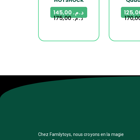
HOTSHOCK
Quad
145,00
د.م.
175,00
د.م.
Chez Familytoys, nous croyons en la magie