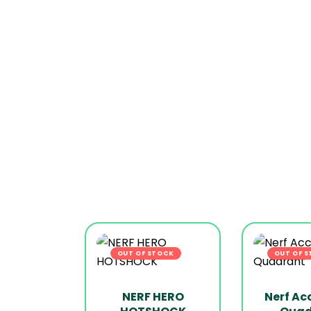
OUT OF STOCK
-17%
OUT OF 
NERF HERO
Nerf Ac