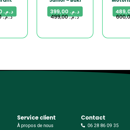
rant
Junior – Buki
Motoris
125,00
د.م.
399,00
د.م.
170,00
د.م.
499,00
د.م.
Service client
Contact
À propos de nous
06 28 86 09 35