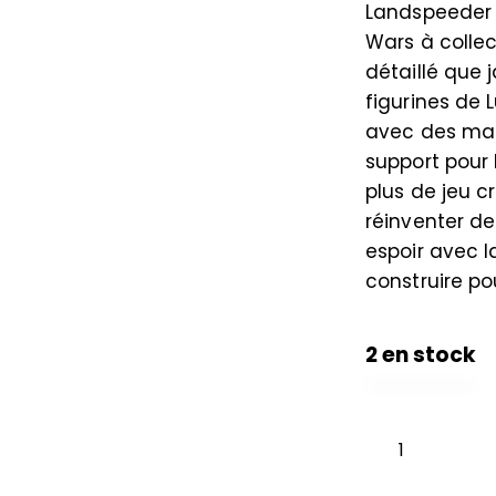
Landspeeder 
Wars à collec
détaillé que j
figurines de 
avec des macr
support pour 
plus de jeu c
réinventer de
espoir avec 
construire p
2 en stock