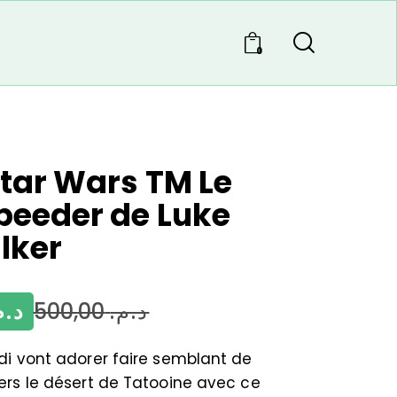
0
tar Wars TM Le
peeder de Luke
lker
د..
500,00
د.م.
di vont adorer faire semblant de
ers le désert de Tatooine avec ce