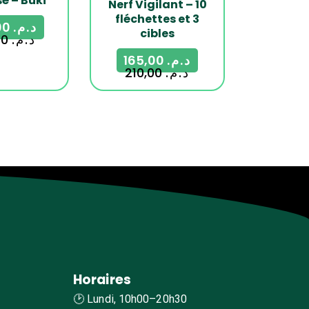
é – Buki
Nerf Vigilant – 10
fléchettes et 3
489,00
د.م.
cibles
600,00
د.م.
165,00
د.م.
210,00
د.م.
Horaires
🕑 Lundi, 10h00–20h30