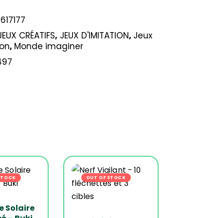
617177
JEUX CRÉATIFS
,
JEUX D'IMITATION
,
Jeux
ion
,
Monde imaginer
497
s
STOCK
-19%
OUT OF STOCK
-21%
 Solaire