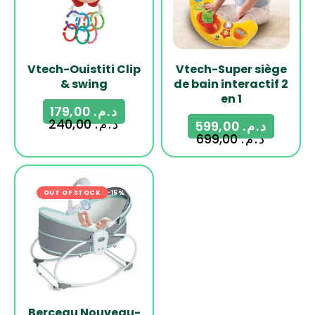
Vtech-Ouistiti Clip
Vtech-Super siège
& swing
de bain interactif 2
en 1
179,00
د.م.
240,00
د.م.
599,00
د.م.
699,00
د.م.
OUT OF STOCK
-15%
Berceau Nouveau-