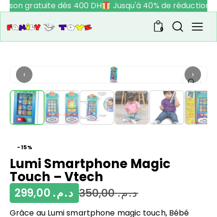
raison gratuite dès 400 DH
Jusqu'à 40% de réduction
0
‹
›
-15%
Lumi Smartphone Magic
Touch – Vtech
299,00
د.م.
350,00
د.م.
Grâce au Lumi smartphone magic touch, Bébé