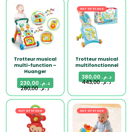
-18%
OUT OF STOCK
-14%
Trotteur musical
Trotteur musical
multi-function –
multifonctionnel
Huanger
380,00
د.م.
443,00
د.م.
230,00
د.م.
280,00
د.م.
OUT OF STOCK
-25%
OUT OF STOCK
-14%