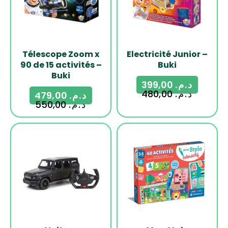
Télescope Zoom x
Electricité Junior –
90 de 15 activités –
Buki
Buki
399,00
د.م.
480,00
د.م.
479,00
د.م.
550,00
د.م.
-18%
-21%