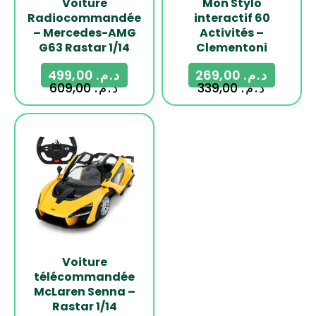
Voiture
Mon Stylo
Radiocommandée
interactif 60
– Mercedes-AMG
Activités –
G63 Rastar 1/14
Clementoni
499,00
د.م.
269,00
د.م.
609,00
د.م.
339,00
د.م.
-29%
Voiture
télécommandée
McLaren Senna –
Rastar 1/14