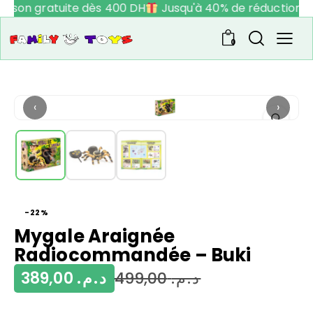
raison gratuite dès 400 DH
Jusqu'à 40% de réduction
0
‹
›
-22%
Mygale Araignée
Radiocommandée – Buki
389,00
د.م.
499,00
د.م.