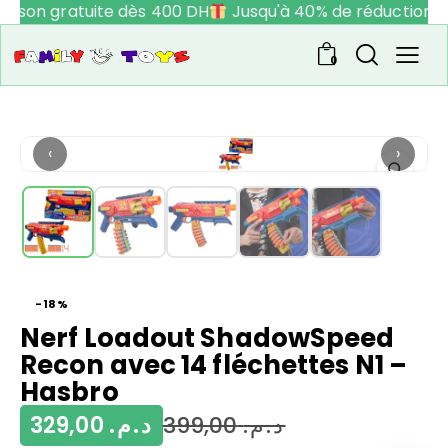
raison gratuite dès 400 DH
Jusqu'à 40% de réduction
0
‹
›
-18%
Nerf Loadout ShadowSpeed
Recon avec 14 fléchettes N1 –
Hasbro
329,00
د.م.
399,00
د.م.