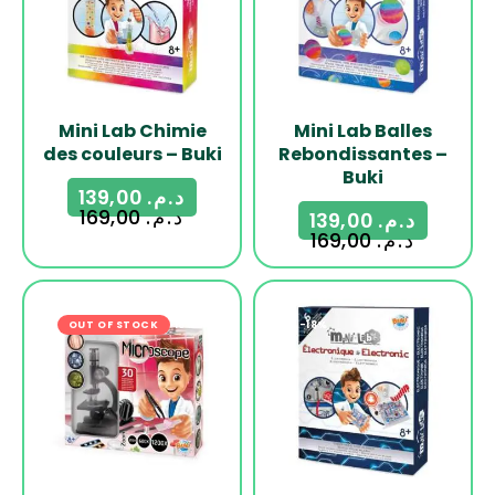
Mini Lab Chimie
Mini Lab Balles
des couleurs – Buki
Rebondissantes –
Buki
139,00
د.م.
169,00
د.م.
139,00
د.م.
169,00
د.م.
OUT OF STOCK
-18%
-18%