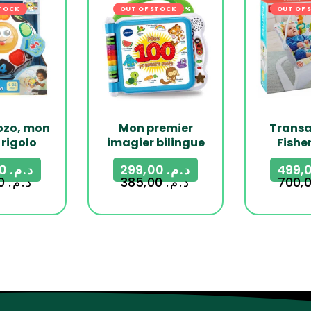
STOCK
-20%
OUT OF STOCK
-22%
OUT OF 
ozo, mon
Mon premier
Transa
 rigolo
imagier bilingue
Fishe
289,00
د.م.
299,00
د.م.
360,00
د.م.
385,00
د.م.