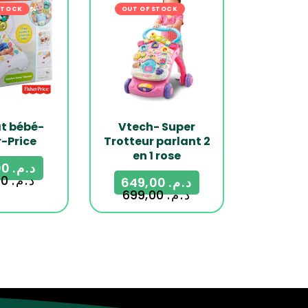
STOCK
-29%
OUT OF STOCK
-7%
t bébé-
Vtech- Super
r-Price
Trotteur parlant 2
en 1 rose
499,00
د.م.
700,00
د.م.
649,00
د.م.
699,00
د.م.