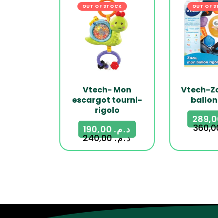
OUT OF STOCK
-21%
OUT OF 
Vtech- Mon
Vtech-Z
escargot tourni-
ballon
rigolo
190,00
د.م.
240,00
د.م.