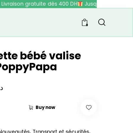
ivraison gratuite dès 400 DH
Jusqu'à 40% de réd
0
tte bébé valise
 PoppyPapa
د.
Buy now
Nouveautés
,
Transport et sécurités
,