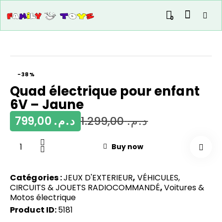
0
-38%
Quad électrique pour enfant
6V – Jaune
799,00
د.م.
1.299,00
د.م.
Buy now
Catégories :
JEUX D'EXTERIEUR
,
VÉHICULES,
CIRCUITS & JOUETS RADIOCOMMANDÉ
,
Voitures &
Motos électrique
Product ID:
5181