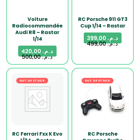
Voiture
RC Porsche 911 GT3
Radiocommandée
Cup 1/14 – Rastar
Audi R8 – Rastar
399,00
د.م.
1/14
499,00
د.م.
420,00
د.م.
500,00
د.م.
OUT OF STOCK
-18%
OUT OF STOCK
-24%
RC Ferrari Fxx K Evo
RC Porsche