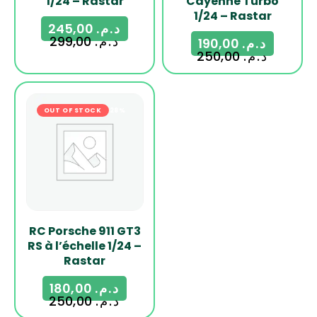
1/24 – Rastar
Cayenne Turbo
1/24 – Rastar
245,00
د.م.
299,00
د.م.
190,00
د.م.
250,00
د.م.
OUT OF STOCK
-28%
RC Porsche 911 GT3
RS à l’échelle 1/24 –
Rastar
180,00
د.م.
250,00
د.م.