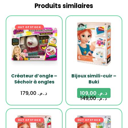
Produits similaires
OUT OF STOCK
-27%
Créateur d’ongle –
Bijoux simili-cuir –
Séchoir à ongles
Buki
179,00
د.م.
109,00
د.م.
149,00
د.م.
OUT OF STOCK
-27%
OUT OF STOCK
-27%