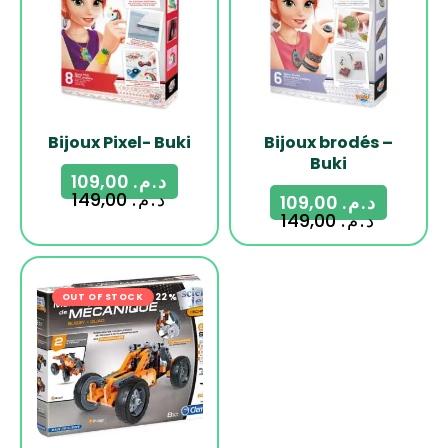
Bijoux Pixel- Buki
Bijoux brodés –
Buki
109,00
د.م.
149,00
د.م.
109,00
د.م.
149,00
د.م.
OUT OF STOCK
-22%