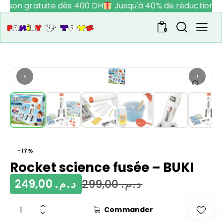
raison gratuite dès 400 DH
Jusqu'à 40% de réduction
0
‹
›
-17%
Rocket science fusée – BUKI
249,00
د.م.
299,00
د.م.
Commander