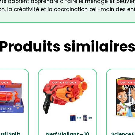
fants adorent apprendre à faire le ménage et peuv
on, la créativité et la coordination œil-main des en
Produits similaire
STOCK
-14%
OUT OF STOCK
-21%
OUT OF 
sil Split
Nerf Vigilant – 10
Science E