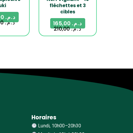
uki
fléchettes et 3
cibles
279,00
د.م.
350,00
د.م.
165,00
د.م.
210,00
د.م.
Horaires
Lundi, 10h00–20h30