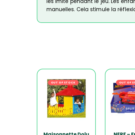
les imite pendant le jeu. Les en
manuelles. Cela stimule la réflexi
OUT OF STOCK
-17%
OUT OF 
Maisonnette Dolu
NERF – Fu