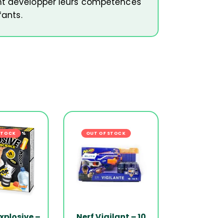
ent développer leurs compétences
fants.
s
STOCK
-20%
OUT OF STOCK
-21%
xplosive –
Nerf Vigilant – 10